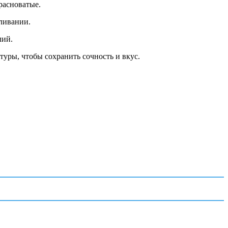
расноватые.
вливании.
лий.
уры, чтобы сохранить сочность и вкус.