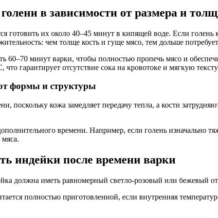
голени в зависимости от размера и тол
я готовить их около 40–45 минут в кипящей воде. Если голень 
ительность: чем толще кость и гуще мясо, тем дольше потребует
ь 60–70 минут варки, чтобы полностью пропечь мясо и обеспечи
, что гарантирует отсутствие сока на кровотоке и мягкую тексту
 от формы и структуры
и, поскольку кожа замедляет передачу тепла, а кости затрудня
дополнительного времени. Например, если голень изначально тяж
 мяса.
ть индейки после времени варки
ейка должна иметь равномерный светло-розовый или бежевый отт
тается полностью приготовленной, если внутренняя температур