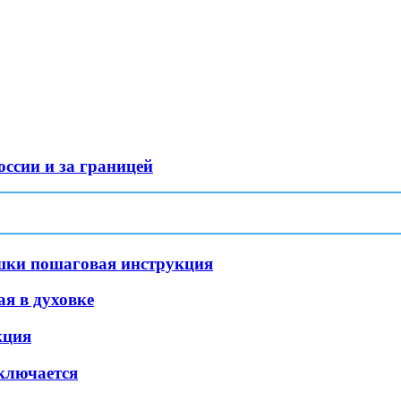
оссии и за границей
ешки пошаговая инструкция
я в духовке
кция
включается