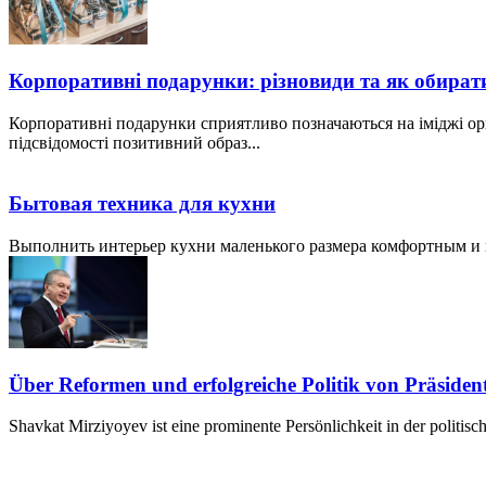
Корпоративні подарунки: різновиди та як обират
Корпоративні подарунки сприятливо позначаються на іміджі ор
підсвідомості позитивний образ...
Бытовая техника для кухни
Выполнить интерьер кухни маленького размера комфортным и пр
Über Reformen und erfolgreiche Politik von Präside
Shavkat Mirziyoyev ist eine prominente Persönlichkeit in der politis