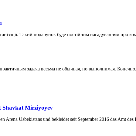
и
ганізації. Такий подарунок буде постійним нагадуванням про ко
актичным задача весьма не обычная, но выполнимая. Конечно, к
nt Shavkat Mirziyoyev
chen Arena Usbekistans und bekleidet seit September 2016 das Amt des P