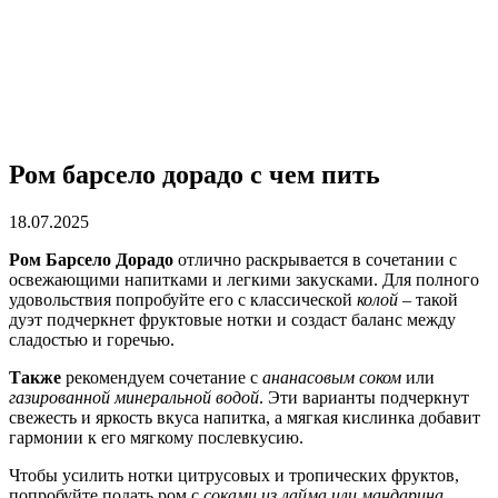
Ром барсело дорадо с чем пить
18.07.2025
Ром Барсело Дорадо
отлично раскрывается в сочетании с
освежающими напитками и легкими закусками. Для полного
удовольствия попробуйте его с классической
колой
– такой
дуэт подчеркнет фруктовые нотки и создаст баланс между
сладостью и горечью.
Также
рекомендуем сочетание с
ананасовым соком
или
газированной минеральной водой
. Эти варианты подчеркнут
свежесть и яркость вкуса напитка, а мягкая кислинка добавит
гармонии к его мягкому послевкусию.
Чтобы усилить нотки цитрусовых и тропических фруктов,
попробуйте подать ром с
соками из лайма или мандарина
.