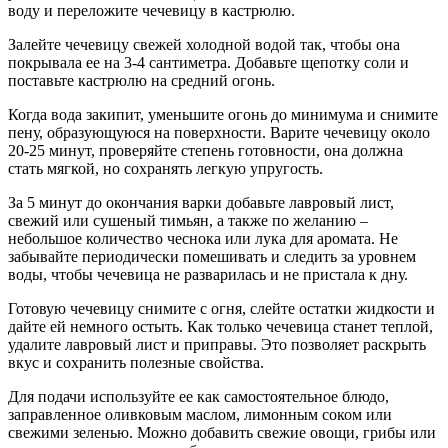
воду и переложите чечевицу в кастрюлю.
Залейте чечевицу свежей холодной водой так, чтобы она
покрывала ее на 3-4 сантиметра. Добавьте щепотку соли и
поставьте кастрюлю на средний огонь.
Когда вода закипит, уменьшите огонь до минимума и снимите
пену, образующуюся на поверхности. Варите чечевицу около
20-25 минут, проверяйте степень готовности, она должна
стать мягкой, но сохранять легкую упругость.
За 5 минут до окончания варки добавьте лавровый лист,
свежий или сушеный тимьян, а также по желанию –
небольшое количество чеснока или лука для аромата. Не
забывайте периодически помешивать и следить за уровнем
воды, чтобы чечевица не разварилась и не пристала к дну.
Готовую чечевицу снимите с огня, слейте остатки жидкости и
дайте ей немного остыть. Как только чечевица станет теплой,
удалите лавровый лист и приправы. Это позволяет раскрыть
вкус и сохранить полезные свойства.
Для подачи используйте ее как самостоятельное блюдо,
заправленное оливковым маслом, лимонным соком или
свежими зеленью. Можно добавить свежие овощи, грибы или