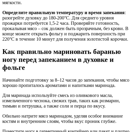
мягкости.
Определите правильную температуру и время запекания
:
разогрейте духовку до 180-200°C. Для среднего уровня
прожарки потребуется 1,5-2 часа. Проверяйте готовность,
прокалывая мясо – сок должен быть прозрачным, без крови. В
конце можете открыть фольгу и поджарить поверхность при
220°C в течение 10 минут для получения золотистой корочки.
Как правильно мариновать баранью
ногу перед запеканием в духовке и
фольге
Начинайте подготовку за 8–12 часов до запекания, чтобы мясо
хорошо пропиталось ароматами и напитками маринада.
Для маринада используйте смесь из оливкового масла,
измельченного чеснока, свежих трав, таких как розмарин,
тимьян и петрушка, а также соли и перца по вкусу.
Обильно натрите мясо маринадом, уделяя особое внимание
костям и внутренним слоям, чтобы вкус проник глубже.
Поместите ногу в герметичный контейнер или пакет и плотно