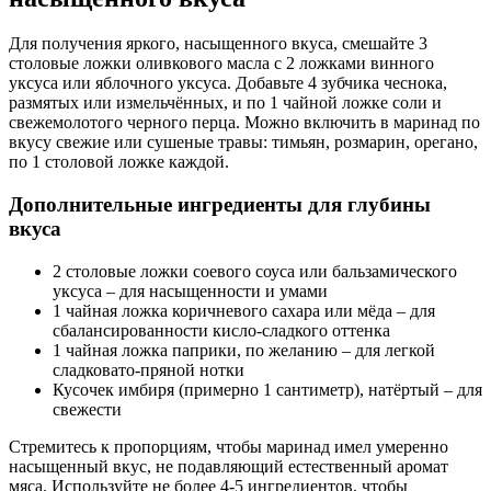
Для получения яркого, насыщенного вкуса, смешайте 3
столовые ложки оливкового масла с 2 ложками винного
уксуса или яблочного уксуса. Добавьте 4 зубчика чеснока,
размятых или измельчённых, и по 1 чайной ложке соли и
свежемолотого черного перца. Можно включить в маринад по
вкусу свежие или сушеные травы: тимьян, розмарин, орегано,
по 1 столовой ложке каждой.
Дополнительные ингредиенты для глубины
вкуса
2 столовые ложки соевого соуса или бальзамического
уксуса – для насыщенности и умами
1 чайная ложка коричневого сахара или мёда – для
сбалансированности кисло-сладкого оттенка
1 чайная ложка паприки, по желанию – для легкой
сладковато-пряной нотки
Кусочек имбиря (примерно 1 сантиметр), натёртый – для
свежести
Стремитесь к пропорциям, чтобы маринад имел умеренно
насыщенный вкус, не подавляющий естественный аромат
мяса. Используйте не более 4-5 ингредиентов, чтобы