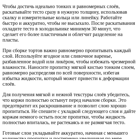
Чтобы достичь идеально тонких и равномерных слоёв,
раскатывайте тесто сразу в нужную толщину, использовав
скалку и измерительные кольца или линейку. Работайте
быстро и аккуратно, чтобы не высыхало. После раскатывания
охладите тесто в холодильнике минимум 30 минут, что
сделает его более пластичным и облегчит разделение на
пласты.
При сборке тортов важно равномерно пропитывать каждый
слой. Используйте ягодное или сливочное варенье,
разбавленное водой или ликёром, чтобы избежать чрезмерной
влажности. Наносите пропитку мягкой кистью тонким слоем,
равномерно распределяя по всей поверхности, избегая
избытка жидкости, который может привести к деформации
слоёв.
Для получения мягкой и нежной текстуры слоёв убедитесь,
что коржи полностью остынут перед началом сборки. Это
предотвратит их раскрошивание и позволит слою хорошо
пропитаться. Не спешите с укладкой следующего слоя и дайте
коржам немного остыть после пропитки, чтобы жидкость
полностью впиталась, не растекаясь и не размягчая тесто.
Готовые слои укладывайте аккуратно, начиная с меньшего
количества пропитки и постепенно увеличивая по мере