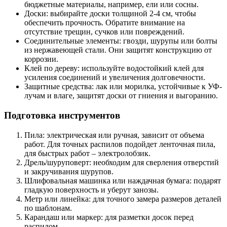
бюджетные материалы, например, ели или сосны.
Доски: выбирайте доски толщиной 2-4 см, чтобы
обеспечить прочность. Обратите внимание на
отсутствие трещин, сучков или повреждений.
Соединительные элементы: гвозди, шурупы или болты
из нержавеющей стали. Они защитят конструкцию от
коррозии.
Клей по дереву: используйте водостойкий клей для
усиления соединений и увеличения долговечности.
Защитные средства: лак или морилка, устойчивые к УФ-
лучам и влаге, защитят доски от гниения и выгоранию.
Подготовка инструментов
Пила: электрическая или ручная, зависит от объема
работ. Для точных распилов подойдет ленточная пила,
для быстрых работ – электролобзик.
Дрель/шуруповерт: необходим для сверления отверстий
и закручивания шурупов.
Шлифовальная машинка или наждачная бумага: подарят
гладкую поверхность и уберут занозы.
Метр или линейка: для точного замера размеров деталей
по шаблонам.
Карандаш или маркер: для разметки досок перед
распилом.