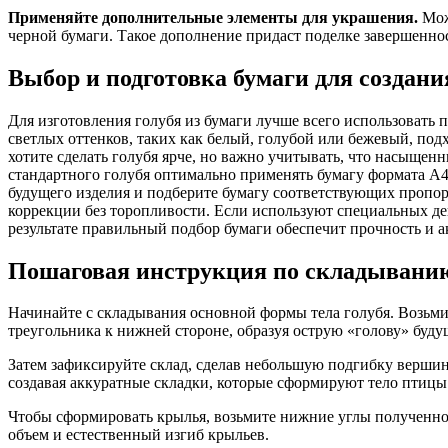
Применяйте дополнительные элементы для украшения.
Мож
черной бумаги. Такое дополнение придаст поделке завершенно
Выбор и подготовка бумаги для создани
Для изготовления голубя из бумаги лучше всего использовать 
светлых оттенков, таких как белый, голубой или бежевый, по
хотите сделать голубя ярче, но важно учитывать, что насыщенн
стандартного голубя оптимально применять бумагу формата А4
будущего изделия и подберите бумагу соответствующих пропор
коррекции без торопливости. Если используют специальных дек
результате правильный подбор бумаги обеспечит прочность и а
Пошаговая инструкция по складывани
Начинайте с складывания основной формы тела голубя. Возьми
треугольника к нижней стороне, образуя острую «голову» буду
Затем зафиксируйте склад, сделав небольшую подгибку вершин
создавая аккуратные складки, которые сформируют тело птицы
Чтобы сформировать крылья, возьмите нижние углы полученной
объем и естественный изгиб крыльев.