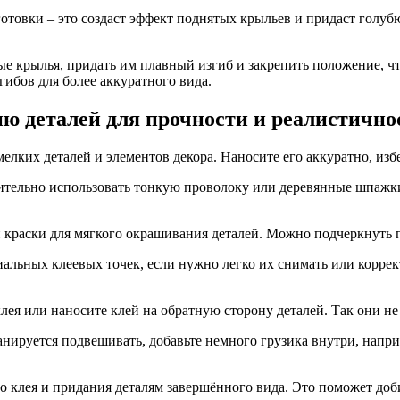
готовки – это создаст эффект поднятых крыльев и придаст голу
ые крылья, придать им плавный изгиб и закрепить положение, 
ибов для более аккуратного вида.
ю деталей для прочности и реалистично
елких деталей и элементов декора. Наносите его аккуратно, изб
нительно использовать тонкую проволоку или деревянные шпажки
 краски для мягкого окрашивания деталей. Можно подчеркнуть пе
иальных клеевых точек, если нужно легко их снимать или корре
ея или наносите клей на обратную сторону деталей. Так они не
ланируется подвешивать, добавьте немного грузика внутри, на
о клея и придания деталям завершённого вида. Это поможет доб