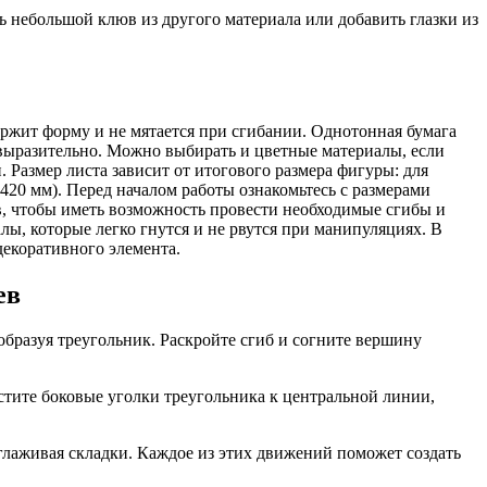
небольшой клюв из другого материала или добавить глазки из
держит форму и не мятается при сгибании. Однотонная бумага
 выразительно. Можно выбирать и цветные материалы, если
. Размер листа зависит от итогового размера фигуры: для
420 мм). Перед началом работы ознакомьтесь с размерами
в, чтобы иметь возможность провести необходимые сгибы и
ы, которые легко гнутся и не рвутся при манипуляциях. В
декоративного элемента.
ев
бразуя треугольник. Раскройте сгиб и согните вершину
стите боковые уголки треугольника к центральной линии,
глаживая складки. Каждое из этих движений поможет создать