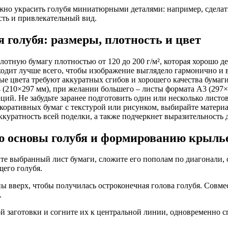
но украсить голубя миниатюрными деталями: например, сделать 
сть и привлекательный вид.
я голубя: размеры, плотность и цвет
плотную бумагу плотностью от 120 до 200 г/м², которая хорошо 
дходит лучше всего, чтобы изображение выглядело гармонично и
ые цвета требуют аккуратных сгибов и хорошего качества бумаги
 (210×297 мм), при желании большего – листы формата А3 (297×
ций. Не забудьте заранее подготовить один или несколько листо
оративных бумаг с текстурой или рисунком, выбирайте материал
ккуратность всей поделки, а также подчеркнет выразительность 
ю основы голубя и формированию крыль
те выбранный лист бумаги, сложите его пополам по диагонали, о
щего голубя.
ы вверх, чтобы получилась остроконечная голова голубя. Совме
.
 заготовки и согните их к центральной линии, одновременно с