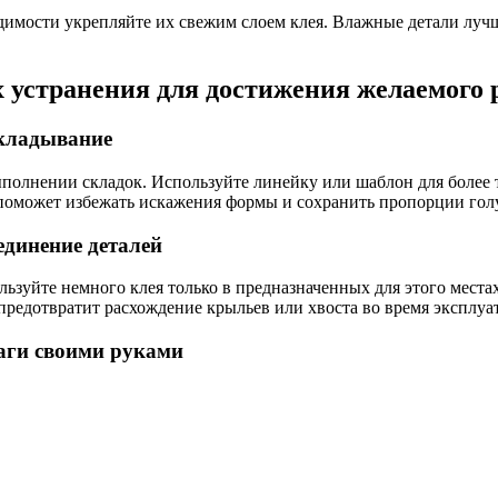
имости укрепляйте их свежим слоем клея. Влажные детали лучше
 устранения для достижения желаемого 
складывание
ыполнении складок. Используйте линейку или шаблон для более 
о поможет избежать искажения формы и сохранить пропорции гол
единение деталей
ьзуйте немного клея только в предназначенных для этого местах
 предотвратит расхождение крыльев или хвоста во время эксплу
маги своими руками