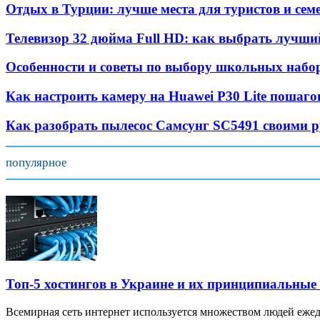
Отдых в Турции: лучше места для туристов и семе
Телевизор 32 дюйма Full HD: как выбрать лучши
Особенности и советы по выбору школьных набо
Как настроить камеру на Huawei P30 Lite пошаг
Как разобрать пылесос Самсунг SC5491 своими 
популярное
Топ-5 хостингов в Украине и их принципиальные
Всемирная сеть интернет используется множеством людей ежед