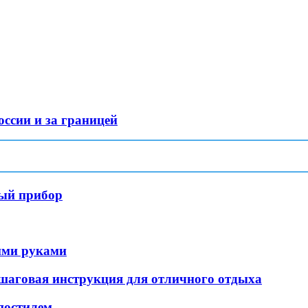
оссии и за границей
ный прибор
оими руками
шаговая инструкция для отличного отдыха
апостилем