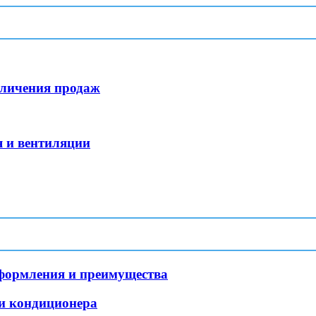
еличения продаж
я и вентиляции
формления и преимущества
и кондиционера