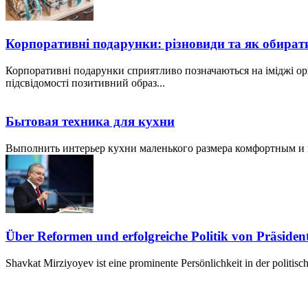
Корпоративні подарунки: різновиди та як обират
Корпоративні подарунки сприятливо позначаються на іміджі ор
підсвідомості позитивний образ...
Бытовая техника для кухни
Выполнить интерьер кухни маленького размера комфортным и пр
Über Reformen und erfolgreiche Politik von Präside
Shavkat Mirziyoyev ist eine prominente Persönlichkeit in der politis