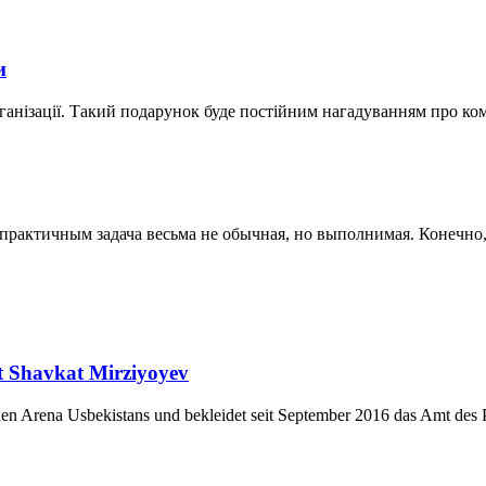
и
ганізації. Такий подарунок буде постійним нагадуванням про ко
актичным задача весьма не обычная, но выполнимая. Конечно, к
nt Shavkat Mirziyoyev
chen Arena Usbekistans und bekleidet seit September 2016 das Amt des P