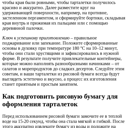
чтобы края были ровными, чтобы тарталетки получилось
красиво и аккуратно. Далее разместите круг на
удерживающей поверхности, например, на противне,
застеленном пергаментом, и сформируйте бортики, складывая
края внутрь и прижимая их пальцами или с помощью
деревянной палочки.
Ключ к успешному приготовлению
– правильное
поджаривание или запекание. Положите сформированные
основы в духовку при температуре 180 °C на 10–12 минут,
чтобы они стали хрустящими и зафиксировались в нужной
форме. В результате получите привлекательные контейнеры,
которые можно наполнять разнообразными начинками – от
салатов и морепродуктов до сладких десертов. Следуйте этим
советам, и ваши тарталетки из рисовой бумаги всегда будут
выглядеть эстетично и вкусно, а процесс их изготовления
станет приятным и простым занятием.
Как подготовить рисовую бумагу для
оформления тарталеток
Перед использованием рисовой бумаги замочите ее в теплой
воде на 15-20 секунд, чтобы она стала мягкой и гибкой. После
этого аккуратно извлеките бумагу из воды и положите на