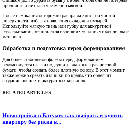
слишком долго держать бумагу в воде, чтобы она не потеряла
прочность и не стала чрезмерно мягкой.
После намокания осторожно расправьте лист на чистой
поверхности, избегая появления складок и пузырей.
Используйте мягкую ткань или губку для аккуратной
разглаживания, не прилагая излишних усилий, чтобы не рвать
материал.
Обработка и подготовка перед формированием
Для более стабильной формы перед формованием
рекомендуется слегка подсушить влажные края рисовой
бумаги, чтобы создать более плотную основу. В этот момент
также можно срезать излишки по краям, что облегчит
создание ровных и аккуратных корзинок.
RELATED ARTICLES
Новостройки в Батуми: как выбрать и купить
квартиру без риска в...