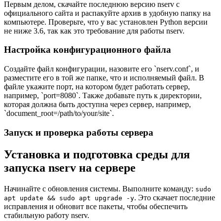
Первым делом, скачайте последнюю версию nserv с
официального сайта и распакуйте архив в удобную папку на
компьютере. Проверьте, что у вас установлен Python версии
не ниже 3.6, так как это требование для работы nserv.
Настройка конфигурационного файла
Создайте файл конфигурации, назовите его `nserv.conf`, и
разместите его в той же папке, что и исполняемый файл. В
файле укажите порт, на котором будет работать сервер,
например, `port=8080`. Также добавьте путь к директории,
которая должна быть доступна через сервер, например,
`document_root=/path/to/your/site`.
Запуск и проверка работы сервера
Установка и подготовка среды для
запуска nserv на сервере
Начинайте с обновления системы. Выполните команду:
sudo
. Это скачает последние
apt update && sudo apt upgrade -y
исправления и обновит все пакеты, чтобы обеспечить
стабильную работу nserv.