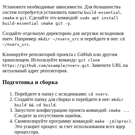
Установите необходимые зависимости. Для большинства
систем потребуется установить пакеты
,
build-essential
и
. Сделайте это командой:
cmake
git
sudo apt install
.
build-essential cmake git -y
Создайте отдельную директорию для загрузки исходников
nserv. Например:
и перейдите в нее:
mkdir ~/nserv_src
cd
.
~/nserv_src
Клонируйте репозиторий проекта с GitHub или другим
хранилищем. Используйте команду:
git clone
. Замените URL на
https://github.com/example/nserv.git
актуальный адрес репозитория.
Подготовка и сборка
Перейдите в папку с исходниками:
.
cd nserv
Создайте папку для сборки и перейдите в нее:
mkdir
.
build && cd build
Запустите конфигурацию проекта командой:
.
cmake ..
Следите за отсутствием ошибок.
Скомпилируйте программу командой:
.
make -j$(nproc)
Это ускорит процесс за счет использования всех ядер
процессора.