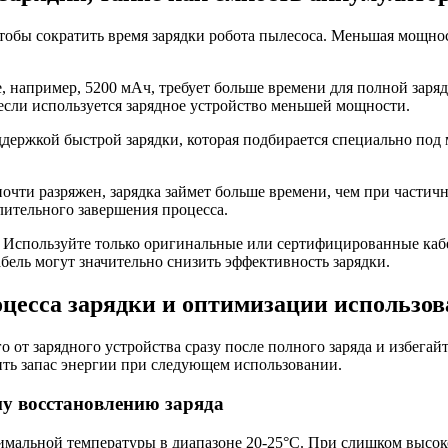
чтобы сократить время зарядки робота пылесоса. Меньшая мощно
, например, 5200 мАч, требует больше времени для полной заря
 если используется зарядное устройство меньшей мощности.
оддержкой быстрой зарядки, которая подбирается специально по
почти разряжен, зарядка займет больше времени, чем при частич
длительного завершения процесса.
ки. Используйте только оригинальные или сертифицированные каб
ель могут значительно снизить эффективность зарядки.
цесса зарядки и оптимизации использо
о от зарядного устройства сразу после полного заряда и избега
ить запас энергии при следующем использовании.
у восстановлению заряда
имальной температуры в диапазоне 20-25°С. При слишком высок