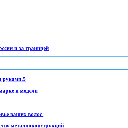
оссии и за границей
и руками.5
марке и модели
овье ваших волос
дству металлоконструкций