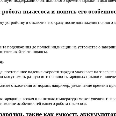
бствует поддержанию оптимального времени зарядки и долговеч
 робота-пылесоса и понять его особенно
му устройству и отключив его сразу после достижения полного 
мента подключения до полной индикации на устройстве о заверше
 отслеживайте эти нюансы.
ов
 постепенное падение скорости зарядки указывает на завершение
ли могут иметь разную интенсивность зарядных циклов и повед
ожные отклонения от нормы, например, увеличение времени пр
 зарядки: высокая или низкая температура может увеличить вре
онимание особенностей вашего робота-пылесоса.
зарядки, такие как емкость аккумулятор