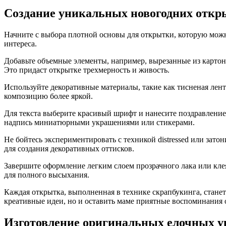
Создание уникальных новогодних откр
Начните с выбора плотной основы для открытки, которую можно
интереса.
Добавьте объемные элементы, например, вырезанные из картон
Это придаст открытке трехмерность и живость.
Используйте декоративные материалы, такие как тисненая лен
композицию более яркой.
Для текста выберите красивый шрифт и нанесите поздравление
надпись миниатюрными украшениями или стикерами.
Не бойтесь экспериментировать с техникой distressed или зат
для создания декоративных оттисков.
Завершите оформление легким слоем прозрачного лака или клея
для полного высыхания.
Каждая открытка, выполненная в технике скрапбукинга, стане
креативные идеи, но и оставить маме приятные воспоминания
Изготовление оригинальных елочных у