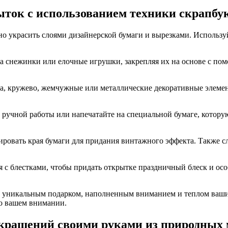
ыток с использованием техники скрапбу
 украсить слоями дизайнерской бумаги и вырезками. Используйт
а снежинки или елочные игрушки, закрепляя их на основе с по
та, кружево, жемчужные или металлические декоративные элеме
 ручной работы или напечатайте на специальной бумаге, котору
онировать края бумаги для придания винтажного эффекта. Также
 с блестками, чтобы придать открытке праздничный блеск и особ
т уникальным подарком, наполненным вниманием и теплом ваших 
 о вашем внимании.
крашений своими руками из природных 