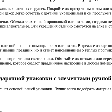
кальных елочных игрушек. Покройте их прозрачным лаком или кр
й декор легко сочетать с другими украшениями и он прослужит н
точки. Обвяжите их тонкой проволокой или нитками, создавая 
 привлекательнее. Эти украшения отлично смотрятся на елке и 
а плотной основе с помощью клея или ниток. Вырежьте из картон
т зимний праздник, но и станет напоминанием о теплых прогулк
 под свечи или светильники. Обмотайте их нитками или веревк
щение, которое создаст праздничное настроение в любом помещен
дарочной упаковки с элементами ручной
танет основой вашей упаковки. Лучше всего подобрать материал