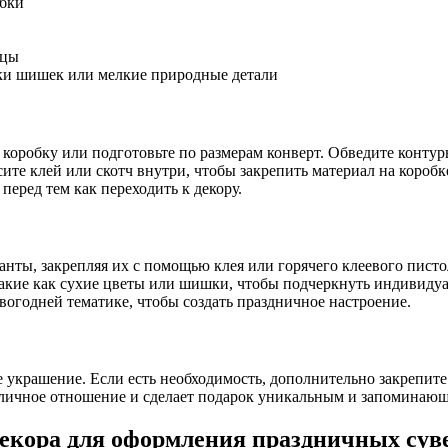
обки
ицы
шки шишек или мелкие природные детали
оробку или подготовьте по размерам конверт. Обведите контуры 
ите клей или скотч внутри, чтобы закрепить материал на коробке
перед тем как переходить к декору.
анты, закрепляя их с помощью клея или горячего клеевого писто
акие как сухие цветы или шишки, чтобы подчеркнуть индивидуа
огодней тематике, чтобы создать праздничное настроение.
е украшение. Если есть необходимость, дополнительно закрепите
 личное отношение и сделает подарок уникальным и запоминаю
декора для оформления праздничных сув