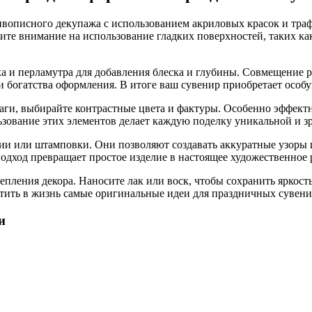
вописного декупажа с использованием акриловых красок и траф
тите внимание на использование гладких поверхностей, таких к
ка и перламутра для добавления блеска и глубины. Совмещение 
и богатства оформления. В итоге ваш сувенир приобретает особ
ги, выбирайте контрастные цвета и фактуры. Особенно эффектн
ьзование этих элементов делает каждую поделку уникальной и з
ии или штамповки. Они позволяют создавать аккуратные узоры 
дход превращает простое изделие в настоящее художественное 
пления декора. Наносите лак или воск, чтобы сохранить яркость
тить в жизнь самые оригинальные идеи для праздничных сувени
и