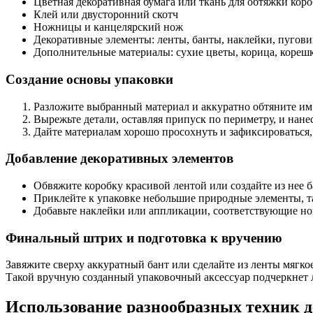
Цветная декоративная бумага или ткань для обтяжки кор
Клей или двусторонний скотч
Ножницы и канцелярский нож
Декоративные элементы: ленты, банты, наклейки, пугов
Дополнительные материалы: сухие цветы, корица, коре
Создание основы упаковки
Разложите выбранный материал и аккуратно обтяните им к
Вырежьте детали, оставляя припуск по периметру, и нанес
Дайте материалам хорошо просохнуть и зафиксироваться, 
Добавление декоративных элементов
Обвяжите коробку красивой лентой или создайте из нее б
Приклейте к упаковке небольшие природные элементы, т
Добавьте наклейки или аппликации, соответствующие нов
Финальный штрих и подготовка к вручению
Завяжите сверху аккуратный бант или сделайте из ленты мягко
Такой вручную созданный упаковочный аксессуар подчеркнет
Использование разнообразных техник 