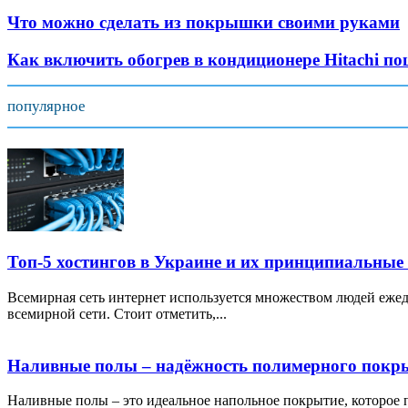
Что можно сделать из покрышки своими руками
Как включить обогрев в кондиционере Hitachi п
популярное
Топ-5 хостингов в Украине и их принципиальные
Всемирная сеть интернет используется множеством людей ежед
всемирной сети. Стоит отметить,...
Наливные полы – надёжность полимерного покр
Наливные полы – это идеальное напольное покрытие, которое по