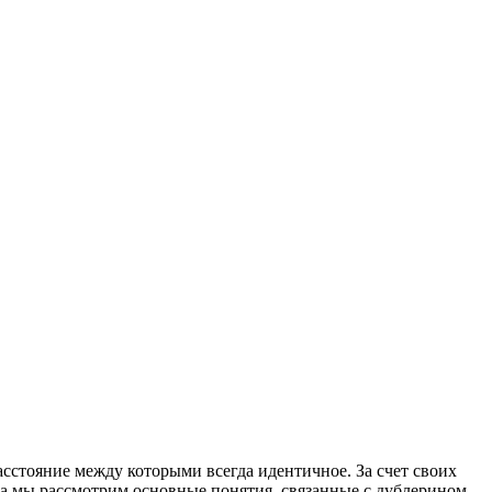
сстояние между которыми всегда идентичное. За счет своих
а мы рассмотрим основные понятия, связанные с дублерином.