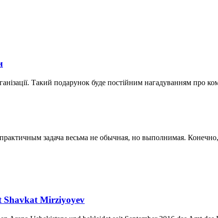
и
ганізації. Такий подарунок буде постійним нагадуванням про ко
актичным задача весьма не обычная, но выполнимая. Конечно, к
nt Shavkat Mirziyoyev