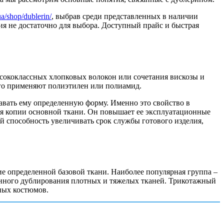
a/shop/dublerin/
, выбрав среди представленных в наличии
я не достаточно для выбора. Доступный прайс и быстрая
ысококлассных хлопковых волокон или сочетания вискозы и
его применяют полиэтилен или полиамид.
давать ему определенную форму. Именно это свойство в
я копии основной ткани. Он повышает ее эксплуатационные
й способность увеличивать срок службы готового изделия,
е определенной базовой ткани. Наиболее популярная группа –
енного дублирования плотных и тяжелых тканей. Трикотажный
ных костюмов.