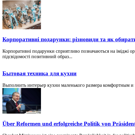
Корпоративні подарунки: різновиди та як обират
Корпоративні подарунки сприятливо позначаються на іміджі ор
підсвідомості позитивний образ...
Бытовая техника для кухни
Выполнить интерьер кухни маленького размера комфортным и пр
Über Reformen und erfolgreiche Politik von Präside