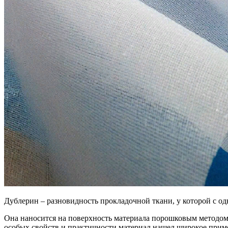
Дублерин – разновидность прокладочной ткани, у которой с од
Она наносится на поверхность материала порошковым методом, 
особых свойств и практичности материал нашел широкое прим