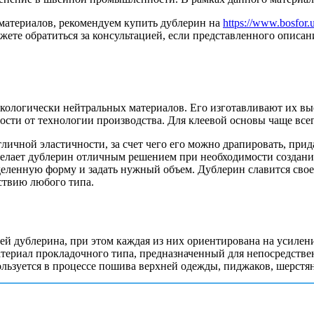
материалов, рекомендуем купить дублерин на
https://www.bosfor.u
те обратиться за консультацией, если представленного описани
экологически нейтральных материалов. Его изготавливают их в
мости от технологии производства. Для клеевой основы чаще вс
тличной эластичности, за счет чего его можно драпировать, при
елает дублерин отличным решением при необходимости создани
деленную форму и задать нужный объем. Дублерин славится свое
ствию любого типа.
й дублерина, при этом каждая из них ориентирована на усилени
атериал прокладочного типа, предназначенный для непосредств
ользуется в процессе пошива верхней одежды, пиджаков, шерстя