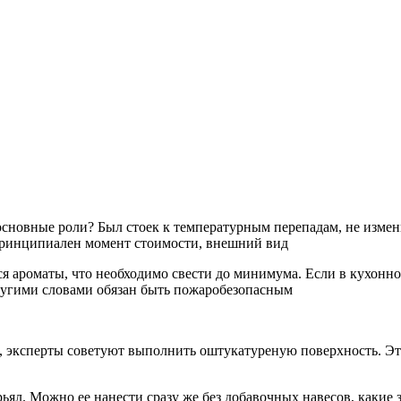
сновные роли? Был стоек к температурным перепадам, не измени
принципиален момент стоимости, внешний вид
я ароматы, что необходимо свести до минимума. Если в кухонной
другими словами обязан быть пожаробезопасным
 эксперты советуют выполнить оштукатуреную поверхность. Это
ьял. Можно ее нанести сразу же без добавочных навесов, какие