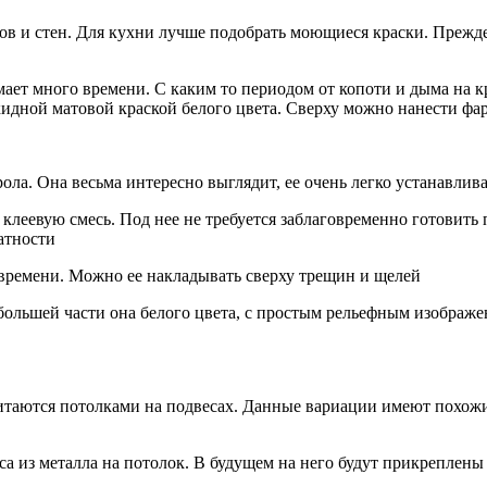
ов и стен. Для кухни лучше подобрать моющиеся краски. Прежде
ает много времени. С каким то периодом от копоти и дыма на кр
кидной матовой краской белого цвета. Сверху можно нанести фа
ла. Она весьма интересно выглядит, ее очень легко устанавлива
а клеевую смесь. Под нее не требуется заблаговременно готовит
атности
 времени. Можно ее накладывать сверху трещин и щелей
ольшей части она белого цвета, с простым рельефным изображен
итаются потолками на подвесах. Данные вариации имеют похожи
са из металла на потолок. В будущем на него будут прикреплен