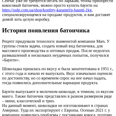
Сейчас уже не требуется бегать по ларькам, чтобы приобрести
кокосовый батончик, можно просто купить баунти на
https://ssdp.com.ua/shop/konfety-karamel/p-baunti-1kg
,
специализирующемся на продаже продуктов, и вам доставят
домой хоть целую коробку.
История появления батончика
Рецепт придумали технологи знаменитой компании Mars. У
группы стояла задача, создать новый вид батончика, для
массового производства и оптовых продаж. После недолгих
размышлений и нескольких неудачных попыток, получился
«Баунти».
Шоколадка пришлась по вкусу и была запатентована в 1951 г.,
с этого года и начали ее выпускать. Вкус изначально оценили
по достоинству, но со временем спрос на нее начал падать,
тогда появились дополнительные вариации продукта.
Баунти выпускают в молочном шоколаде, в темном, со вкусом
манго. Также батончик представлен в разном размерном ряде
– мини, классический и трио.
На данный момент, шоколадки не изготавливают в странах
Америки. Туда их экспортируют с Европы. Осенью 2021 г. у
компании появились проблемы с поставками кокоса, поэтому