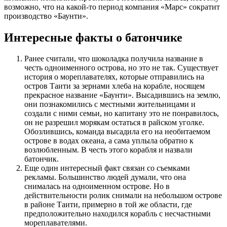
возможно, что на какой-то период компания «Марс» сократит
производство «Баунти».
Интересные факты о батончике
Ранее считали, что шоколадка получила название в
честь одноименного острова, но это не так. Существует
история о мореплавателях, которые отправились на
остров Таити за зернами хлеба на корабле, носящем
прекрасное название «Баунти». Высадившись на землю,
они познакомились с местными жительницами и
создали с ними семьи, но капитану это не понравилось,
он не разрешил морякам остаться в райском уголке.
Обозлившись, команда высадила его на необитаемом
острове в водах океана, а сама уплыла обратно к
возлюбленным. В честь этого корабля и назвали
батончик.
Еще один интересный факт связан со съемками
рекламы. Большинство людей думали, что она
снималась на одноименном острове. Но в
действительности ролик снимали на небольшом острове
в районе Таити, примерно в той же области, где
предположительно находился корабль с несчастными
мореплавателями.