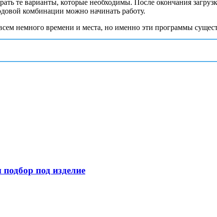
ать те варианты, которые необходимы. После окончания загрузк
одовой комбинации можно начинать работу.
совсем немного времени и места, но именно эти программы суще
 подбор под изделие