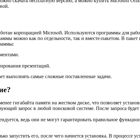
можно скачать бесплатную версию, а можно купить Microsoft Of
ной.
ботан корпорацией Microsoft. Используются программы для раб
аммы можно как по отдельности, так и вместе-пакетом. В паке
граммы:
ументами.
ктирования презентаций.
ет выполнять самые сложные поставленные задачи.
ие?
менее гигабайта памяти на жестком диске, что позволяет устано
твующий запрос в любой поисковой системе. После запроса будет
ндуется, ведь они не могут гарантировать правильное функцион
ько запустить его, после чего начнется установка. В процессе у