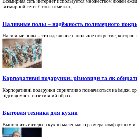
Всемирная сеть интернет используется множеством людей ежед
всемирной сети. Стоит отметить,...
Наливные полы – надёжность полимерного покр
Наливные полы – это идеальное напольное покрытие, которое по
Корпоративні подарунки: різновиди та як обират
Корпоративні подарунки сприятливо позначаються на іміджі ор
підсвідомості позитивний образ...
Бытовая техника для кухни
Выполнить интерьер кухни маленького размера комфортным и пр