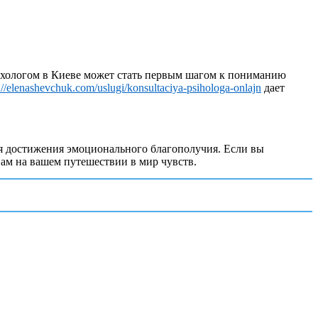
ихологом в Киеве может стать первым шагом к пониманию
://elenashevchuk.com/uslugi/konsultaciya-psihologa-onlajn
дает
 достижения эмоционального благополучия. Если вы
вам на вашем путешествии в мир чувств.