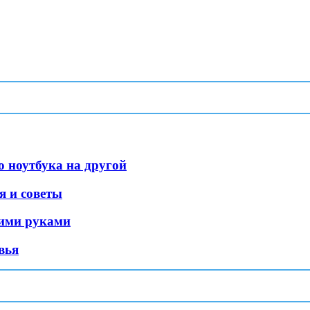
о ноутбука на другой
я и советы
оими руками
вья