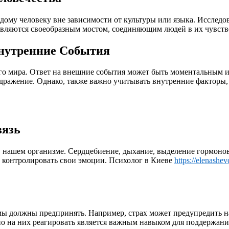
ому человеку вне зависимости от культуры или языка. Исследо
 являются своеобразным мостом, соединяющим людей в их чувст
Внутренние События
о мира. Ответ на внешние события может быть моментальным и
аздражение. Однако, также важно учитывать внутренние факторы
вязь
нашем организме. Сердцебиение, дыхание, выделение гормонов 
и контролировать свои эмоции. Психолог в Киеве
https://elenashe
ы должны предпринять. Например, страх может предупредить нас
о на них реагировать является важным навыком для поддержани