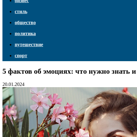
бизнес
стиль
общество
политика
путешествие
спорт
5 фактов об эмоциях: что нужно знать и
20.01.2024