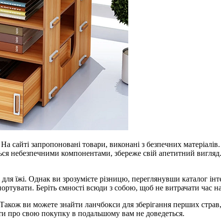
. На сайті запропоновані товари, виконані з безпечних матеріалі
ться небезпечними компонентами, збереже свій апетитний вигля
ля їжі. Однак ви зрозумієте різницю, переглянувши каталог інт
спортувати. Беріть ємності всюди з собою, щоб не витрачати час 
. Також ви можете знайти ланчбокси для зберігання перших страв
вати про свою покупку в подальшому вам не доведеться.