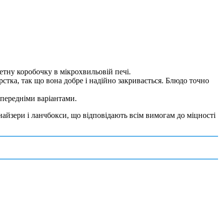
етну коробочку в мікрохвильовій печі.
стка, так що вона добре і надійно закривається. Блюдо точно
опередніми варіантами.
анайзери і ланчбокси, що відповідають всім вимогам до міцності