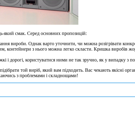
дь-який смак. Серед основних пропозицій:
ання вироби. Однак варто уточнити, чи можна розігрівати конкр
м, контейнери з нього можна легко скласти. Кришка виробів жор
жкі і дорогі, користуватися ними не так зручно, як у випадку з п
 підібрати той виріб, який вам підходить. Вас чекають якісні орг
икаючись з проблемами і складнощами!