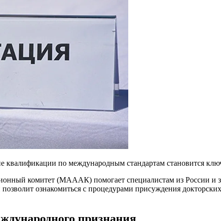
ие квалификации по международным стандартам становится ключ
онный комитет (МАААК) помогает специалистам из России и за
позволит ознакомиться с процедурами присуждения докторских 
еждународного признания