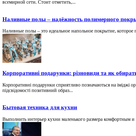
всемирной сети. Стоит отметить,...
Наливные полы – надёжность полимерного покр
Наливные полы – это идеальное напольное покрытие, которое по
Корпоративні подарунки: різновиди та як обират
Корпоративні подарунки сприятливо позначаються на іміджі ор
підсвідомості позитивний образ...
Бытовая техника для кухни
Выполнить интерьер кухни маленького размера комфортным и пр