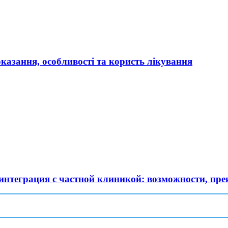
оказання, особливості та користь лікування
нтеграция с частной клиникой: возможности, пре