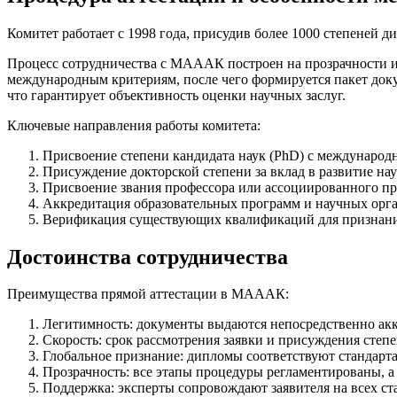
Комитет работает с 1998 года, присудив более 1000 степеней д
Процесс сотрудничества с МАААК построен на прозрачности и 
международным критериям, после чего формируется пакет док
что гарантирует объективность оценки научных заслуг.
Ключевые направления работы комитета:
Присвоение степени кандидата наук (PhD) с международ
Присуждение докторской степени за вклад в развитие нау
Присвоение звания профессора или ассоциированного пр
Аккредитация образовательных программ и научных орг
Верификация существующих квалификаций для признани
Достоинства сотрудничества
Преимущества прямой аттестации в МАААК:
Легитимность: документы выдаются непосредственно ак
Скорость: срок рассмотрения заявки и присуждения степен
Глобальное признание: дипломы соответствуют стандар
Прозрачность: все этапы процедуры регламентированы, а 
Поддержка: эксперты сопровождают заявителя на всех ст