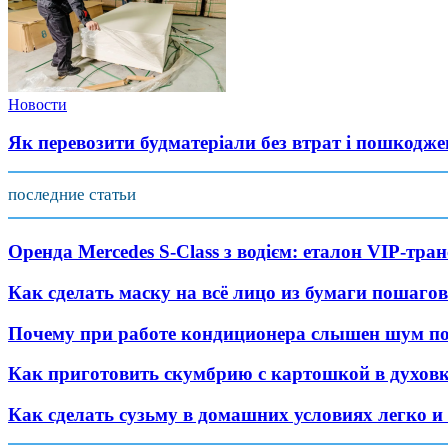
Новости
Як перевозити будматеріали без втрат і пошкодже
последние статьи
Оренда Mercedes S-Class з водієм: еталон VIP-тра
Как сделать маску на всё лицо из бумаги пошаго
Почему при работе кондиционера слышен шум по
Как приготовить скумбрию с картошкой в духовк
Как сделать сузьму в домашних условиях легко и