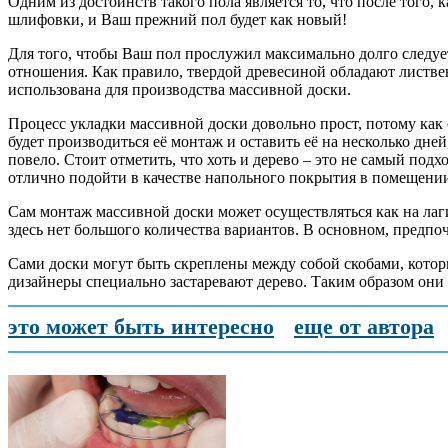
Одним из достоинств такого пола является то, что после того,
шлифовки, и Ваш прежний пол будет как новый!
Для того, чтобы Ваш пол прослужил максимально долго следу
отношения. Как правило, твердой древесиной обладают листвен
использована для производства массивной доски.
Процесс укладки массивной доски довольно прост, потому как 
будет производиться её монтаж и оставить её на несколько дне
повело. Стоит отметить, что хоть и дерево – это не самый по
отлично подойти в качестве напольного покрытия в помещении
Сам монтаж массивной доски может осуществляться как на лаг
здесь нет большого количества вариантов. В основном, предпо
Сами доски могут быть скреплены между собой скобами, котор
дизайнеры специально застаревают дерево. Таким образом они
это может быть интересно
еще от автора