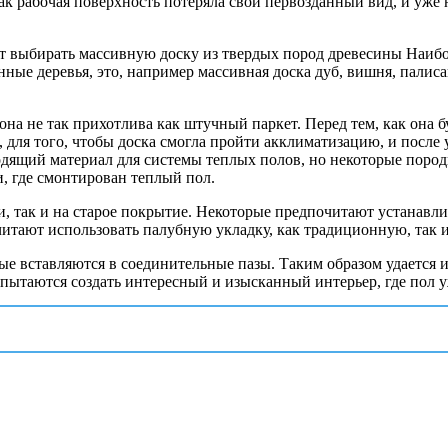
 как рабочая поверхность потеряла свой первозданный вид, и уже
ет выбирать массивную доску из твердых пород древесины Наиб
ные деревья, это, например массивная доска дуб, вишня, палиса
она не так прихотлива как штучный паркет. Перед тем, как она 
й, для того, чтобы доска смогла пройти акклиматизацию, и после
дходящий материал для системы теплых полов, но некоторые поро
, где смонтирован теплый пол.
и, так и на старое покрытие. Некоторые предпочитают устанав
читают использовать палубную укладку, как традиционную, так и
ые вставляются в соединительные пазы. Таким образом удается 
 пытаются создать интересный и изысканный интерьер, где пол 