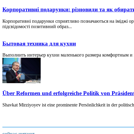
Корпоративні подарунки: різновиди та як обират
Корпоративні подарунки сприятливо позначаються на іміджі ор
підсвідомості позитивний образ...
Бытовая техника для кухни
Выполнить интерьер кухни маленького размера комфортным и пр
Über Reformen und erfolgreiche Politik von Präside
Shavkat Mirziyoyev ist eine prominente Persönlichkeit in der politis
сейчас читают