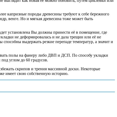
 не выглядит как новая её можно обновить, путем циклевки или
олее капризные породы древесины требуют к себе бережного
ндр, венге. Но и мягкая древесина тоже может быть
будет установлена Вы должны принести её в помещение, где
 укладки не деформировалась и не дала трещин или её не
ды способны выдержать резкие перепаде температур, а значит и
ливать полы на фанеру либо ДВП и ДСП. По способу укладки
 под углом до 60 градусов.
избежать скрипов и трения массивной доски. Некоторые
уже имеет свою собственную историю.