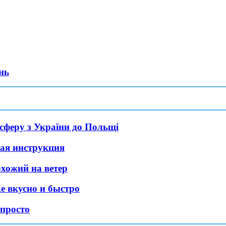
нь
нсферу з України до Польщі
вая инструкция
хожий на ветер
е вкусно и быстро
 просто