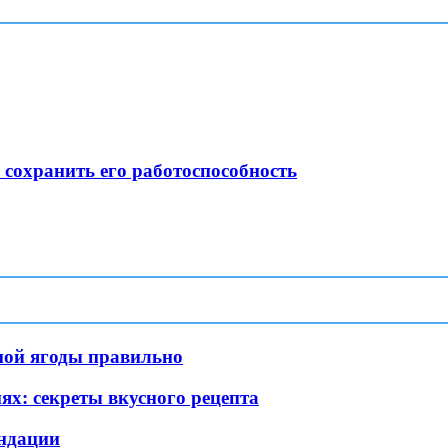
 сохранить его работоспособность
ной ягоды правильно
ях: секреты вкусного рецепта
ндации