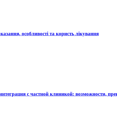
оказання, особливості та користь лікування
нтеграция с частной клиникой: возможности, пре