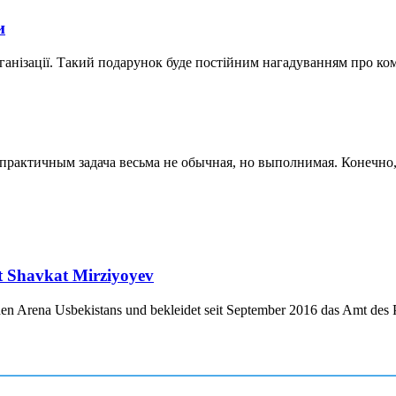
и
ганізації. Такий подарунок буде постійним нагадуванням про ко
актичным задача весьма не обычная, но выполнимая. Конечно, к
nt Shavkat Mirziyoyev
chen Arena Usbekistans und bekleidet seit September 2016 das Amt des P