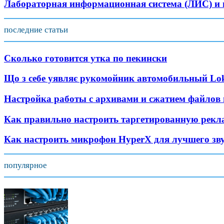
Лабораторная информационная система (ЛИС) и и
последние статьи
Сколько готовится утка по пекински
Що з себе уявляє рукомойник автомобильный Lok
Настройка работы с архивами и сжатием файлов 
Как правильно настроить таргетированную рекла
Как настроить микрофон HyperX для лучшего зв
популярное