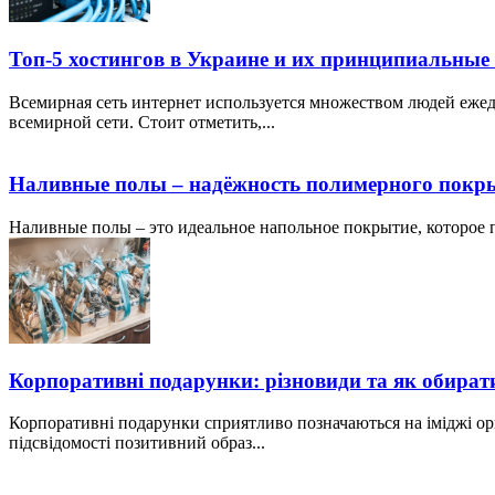
Топ-5 хостингов в Украине и их принципиальные
Всемирная сеть интернет используется множеством людей ежед
всемирной сети. Стоит отметить,...
Наливные полы – надёжность полимерного покр
Наливные полы – это идеальное напольное покрытие, которое по
Корпоративні подарунки: різновиди та як обират
Корпоративні подарунки сприятливо позначаються на іміджі ор
підсвідомості позитивний образ...