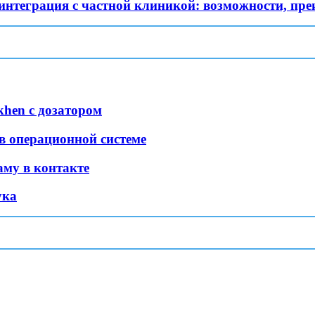
нтеграция с частной клиникой: возможности, пре
hen с дозатором
в операционной системе
му в контакте
ука