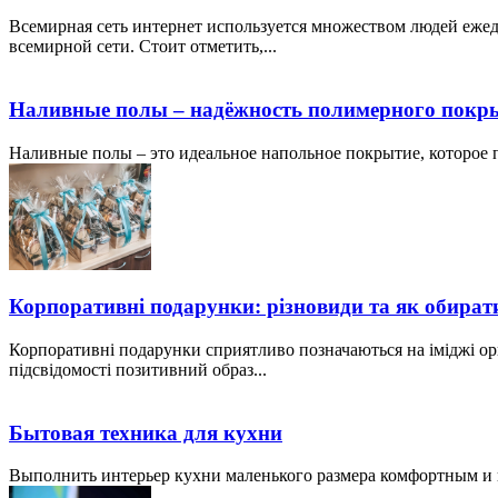
Всемирная сеть интернет используется множеством людей ежед
всемирной сети. Стоит отметить,...
Наливные полы – надёжность полимерного покр
Наливные полы – это идеальное напольное покрытие, которое по
Корпоративні подарунки: різновиди та як обират
Корпоративні подарунки сприятливо позначаються на іміджі ор
підсвідомості позитивний образ...
Бытовая техника для кухни
Выполнить интерьер кухни маленького размера комфортным и пр