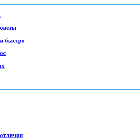
1
советы
 и быстро
ос
ях
 отличия