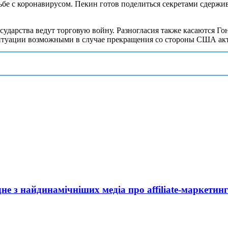
ьбе с коронавирусом. Пекин готов поделиться секретами сдержи
ударства ведут торговую войну. Разногласия также касаются Г
итуации возможными в случае прекращения со стороны США акто
дне з найдинамічніших медіа про affiliate-маркетин