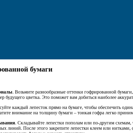
рованной бумаги
ериалы
. Возьмите разнообразные оттенки гофрированной бумаги
мер будущего цветка. Это поможет вам добиться наиболее аккура
суйте каждый лепесток прямо на бумаге, чтобы обеспечить один
тите внимание на толщину бумаги – тонкая гофра легко принима
дывания
. Складывайте лепестки пополам или по-другим схемам,
ных линий. После этого закрепите лепестки клеем или нитками