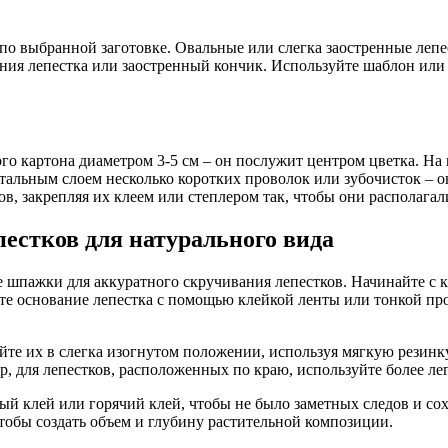
по выбранной заготовке. Овальные или слегка заостренные лепе
ния лепестка или заостренный кончик. Используйте шаблон или 
ого картона диаметром 3-5 см – он послужит центром цветка. На
тальным слоем несколько коротких проволок или зубочисток – о
в, закрепляя их клеем или степлером так, чтобы они располагал
естков для натурального вида
шпажки для аккуратного скручивания лепестков. Начинайте с кр
яйте основание лепестка с помощью клейкой ленты или тонкой п
те их в слегка изогнутом положении, используя мягкую резинку
, для лепестков, расположенных по краю, используйте более лег
ый клей или горячий клей, чтобы не было заметных следов и с
чтобы создать объем и глубину растительной композиции.