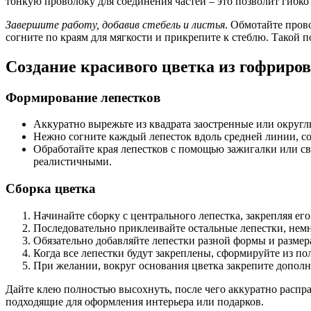
тонкую проволоку для соединения частей – это позволит гибко
Завершите работу, добавив стебель и листья
. Обмотайте пров
согните по краям для мягкости и прикрепите к стеблю. Такой
Создание красивого цветка из гофриро
Формирование лепестков
Аккуратно вырежьте из квадрата заостренные или округл
Нежно согните каждый лепесток вдоль средней линии, со
Обработайте края лепестков с помощью зажигалки или св
реалистичными.
Сборка цветка
Начинайте сборку с центрального лепестка, закрепляя ег
Последовательно приклеивайте остальные лепестки, немн
Обязательно добавляйте лепестки разной формы и размер
Когда все лепестки будут закреплены, сформируйте из пол
При желании, вокруг основания цветка закрепите допол
Дайте клею полностью высохнуть, после чего аккуратно распра
подходящие для оформления интерьера или подарков.