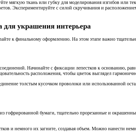
йте мягкую ткань или губку для моделирования изгибов или тек
ветов. Экспериментируйте с силой скручивания и расположением
а для украшения интерьера
тупайте к финальному оформлению. На этом этапе важно тщательн
соединений. Начинайте с фиксации лепестков к основанию, равн
довательность расположения, чтобы цветок выглядел гармоничн
оединение толстым кусочком проволоки или использованной оста
я из гофрированной бумаги, тщательно прорезанные и окрашенны
тков и немного их загните, создавая объем. Можно нанести немн