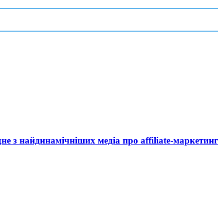
дне з найдинамічніших медіа про affiliate-маркетин