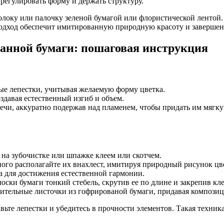
 регулировать форму и держать структуру.
олоку или палочку зеленой бумагой или флористической лентой. 
 подход обеспечит имитированную природную красоту и завершен
ванной бумаги: пошаговая инструкция
ые лепестки, учитывая желаемую форму цветка.
здавая естественный изгиб и объем.
ечи, аккуратно подержав над пламенем, чтобы придать им мягку
о на зубочистке или шпажке клеем или скотчем.
ого располагайте их внахлест, имитируя природный рисунок цв
а для достижения естественной гармонии.
оски бумаги тонкий стебель, скрутив ее по длине и закрепив кл
нительные листочки из гофрированой бумаги, придавая композиц
вьте лепестки и убедитесь в прочности элементов. Такая техник