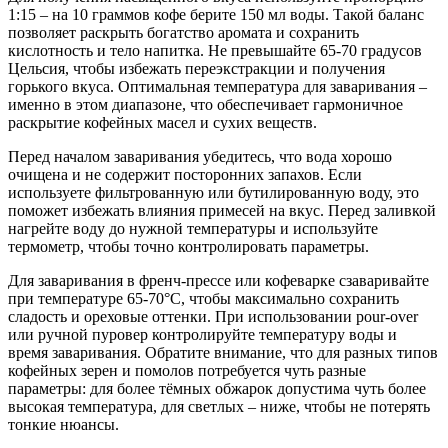
1:15 – на 10 граммов кофе берите 150 мл воды. Такой баланс
позволяет раскрыть богатство аромата и сохранить
кислотность и тело напитка. Не превышайте 65-70 градусов
Цельсия, чтобы избежать переэкстракции и получения
горького вкуса. Оптимальная температура для заваривания –
именно в этом диапазоне, что обеспечивает гармоничное
раскрытие кофейных масел и сухих веществ.
Перед началом заваривания убедитесь, что вода хорошо
очищена и не содержит посторонних запахов. Если
используете фильтрованную или бутилированную воду, это
поможет избежать влияния примесей на вкус. Перед заливкой
нагрейте воду до нужной температуры и используйте
термометр, чтобы точно контролировать параметры.
Для заваривания в френч-прессе или кофеварке сзаваривайте
при температуре 65-70°C, чтобы максимально сохранить
сладость и ореховые оттенки. При использовании pour-over
или ручной пуровер контролируйте температуру воды и
время заваривания. Обратите внимание, что для разных типов
кофейных зерен и помолов потребуется чуть разные
параметры: для более тёмных обжарок допустима чуть более
высокая температура, для светлых – ниже, чтобы не потерять
тонкие нюансы.