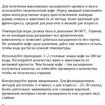
Для получения максимально насыщенного аромата и вкуса
используйте свежемолотый кофе. Перед заваркой измельчайте
зерна непосредственно перед приготовлением, выбирая
размер помола в зависимости от метода: более крупный для
френч-пресса, средний для pour-over и мелкий для эспрессо.
Температура воды должна быть в диапазоне 90-96°C. Горячая,
но не кипящая вода раскрывает все ароматические
компоненты и позволяет добиться насыщенности без горечи.
Не заливайте кофе сразу кипятком, дайте ему немного остыть,
чтобы вода достигла нужной температуры.
Используйте пропорции: 1–2 столовые ложки кофе на 180 мл
воды. Регулируйте количество зерен в зависимости от
желаемой крепости. Чем больше кофе – тем насыщеннее
получиться напиток, но избегайте чрезмерного количества,
чтобы не получилось горьким.
Контролируйте время заваривания. Для фильтрационных
методов достаточно 3–4 минут, а для эспрессо – 25–30 секунд.
Более длительное замачивание или слишком короткий
временной интервал снизят насыщенность или сделают вкус
слабым.