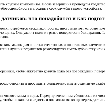
ить хрупкие компоненты. После завершения процедуры убедитесь,
аботоспособность и продлить срок службы вашего устройства.
датчиков: что понадобится и как подго
orock потребуется несколько простых инструментов, которые по
щетку. Она удалит пыль и грязь с поверхности без царапин. Та
ледов.
мягким мылом для очистки стеклянных и пластиковых элементов
ижения лучших результатов рекомендуется иметь зубочистку или
орсинки, чтобы аккуратно удалять грязь без повреждений повер
рошо очистить и просушить. Желательно иметь отдельную салфет
ли мягкого мыла и воды. Перед применением убедитесь в их чис
у, чтобы не капала жидкость и она могла мягко протереть датчики