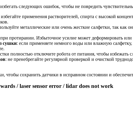
 избегать следующих ошибок, чтобы не повредить чувствительны
: избегайте применения растворителей, спирта с высокой конце
ков.
спользуйте металлические или очень жесткие салфетки, так как о
и при протирании. Избыточное усилие может деформировать или
з сушки
: если применяете немного воды или влажную салфетку,
те.
истки полностью отключите робота от питания, чтобы избежать 
ков
: не пренебрегайте регулярной проверкой и очисткой труднод
и, чтобы сохранить датчики в исправном состоянии и обеспечит
ards / laser sensor error / lidar does not work