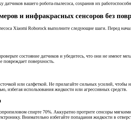
у датчиков вашего робота-пылесоса, сохранив их работоспособн
меров и инфракрасных сенсоров без пов
есоса Xiaomi Roborock выполните следующие шаги. Перед начал
проверьте состояние датчиков и убедитесь, что они не имеют м
не повреждает поверхность.
источкой или салфеткой. Не прилагайте сильных усилий, чтобы 
ью, избегая использования жидкости или агрессивных средств.
а
зопропиловом спирте 70%. Аккуратно протрите сенсоры мягкими
лектронику. Внимательно избегайте попадания жидкости в отверс