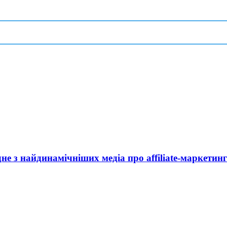
дне з найдинамічніших медіа про affiliate-маркетин