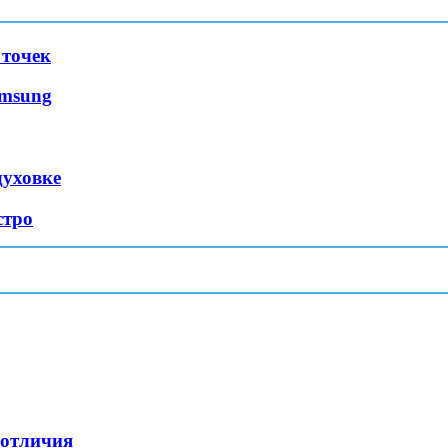
 точек
amsung
духовке
стро
 отличия