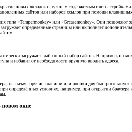
открытие новых вкладок с нужным содержимым или настройками. 
тановленных сайтов или наборов ссылок при помощи клавишных 
ния типа «Tampermonkey» или «Greasemonkey». Они позволяют з
и загружает определённые страницы или выполняет дополнительн
сайтом.
матически загружает выбранный набор сайтов. Например, он мо
ступа и избавит от необходимости вручную вводить адреса.
а, назначая горячие клавиши или иконки для быстрого запуска.
при определённых условиях, например, при открытии браузера ил
ам.
в новом окне