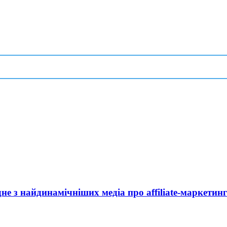
дне з найдинамічніших медіа про affiliate-маркетин