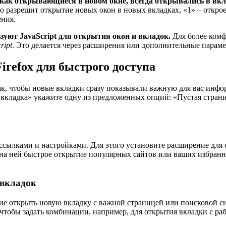
 как открывающиеся в новом окне, всегда открывались в вкл
 разрешит открытие новых окон в новых вкладках, «1» – открое
ения.
зуют JavaScript для открытия окон и вкладок.
Для более комф
ript
. Это делается через расширения или дополнительные парам
refox для быстрого доступа
так, чтобы новые вкладки сразу показывали важную для вас инф
ая вкладка» укажите одну из предложенных опций: «Пустая стра
ссылками и настройками. Для этого установите расширение для
на ней быстрое открытие популярных сайтов или ваших избранн
 вкладок
е открыть новую вкладку с важной страницей или поисковой сис
 чтобы задать комбинации, например, для открытия вкладки с р