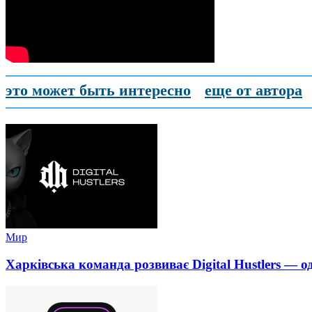
это может быть интересно
еще от автора
Мир
Харківська команда розвиває Digital Hustlers — о