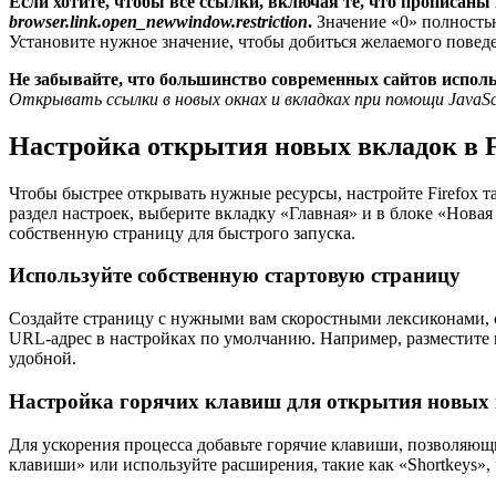
Если хотите, чтобы все ссылки, включая те, что прописаны
browser.link.open_newwindow.restriction
.
Значение «0» полностью
Установите нужное значение, чтобы добиться желаемого повед
Не забывайте, что большинство современных сайтов исполь
Открывать ссылки в новых окнах и вкладках при помощи JavaSc
Настройка открытия новых вкладок в Fi
Чтобы быстрее открывать нужные ресурсы, настройте Firefox 
раздел настроек, выберите вкладку «Главная» и в блоке «Нов
собственную страницу для быстрого запуска.
Используйте собственную стартовую страницу
Создайте страницу с нужными вам скоростными лексиконами, 
URL-адрес в настройках по умолчанию. Например, разместите 
удобной.
Настройка горячих клавиш для открытия новых
Для ускорения процесса добавьте горячие клавиши, позволяющи
клавиши» или используйте расширения, такие как «Shortkeys»,