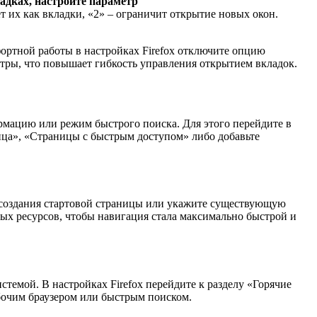
адках, настройте параметр
т их как вкладки, «2» – ограничит открытие новых окон.
ортной работы в настройках Firefox отключите опцию
етры, что повышает гибкость управления открытием вкладок.
ормацию или режим быстрого поиска. Для этого перейдите в
ница», «Страницы с быстрым доступом» либо добавьте
 создания стартовой страницы или укажите существующую
ых ресурсов, чтобы навигация стала максимально быстрой и
темой. В настройках Firefox перейдите к разделу «Горячие
абочим браузером или быстрым поиском.