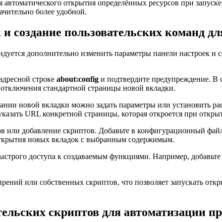
 автоматического открытия определённых ресурсов при запуске 
ачительно более удобной.
 и создание пользовательских команд д
ендуется дополнительно изменить параметры панели настроек и 
 адресной строке
about:config
и подтвердите предупреждение. В 
 отключения стандартной страницы новой вкладки.
дании новой вкладки можно задать параметры или установить р
казать URL конкретной страницы, которая откроется при откры
в или добавление скриптов. Добавьте в конфигурационный файл 
открытия новых вкладок с выбранным содержимым.
ыстрого доступа к создаваемым функциями. Например, добавьте 
ений или собственных скриптов, что позволяет запускать откры
ельских скриптов для автоматизации п