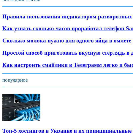
Правила пользования индикатором разворотных
Как узнать сколько часов проработал телефон S
Сколько молока нужно для одного яйца в омлете
Простой способ приготовить вкусную стерлядь в 
Как настроить смайлики в Телеграмм легко и бы
популярное
Топ-5 хостингов в Украине и их принципиальные