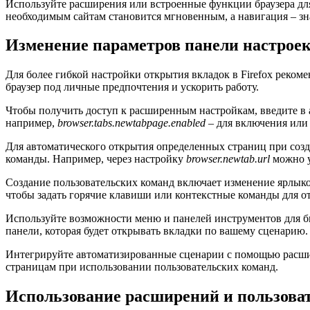
Используйте расширения или встроенные функции браузера для
необходимым сайтам становится мгновенным, а навигация – зн
Изменение параметров панели настроек
Для более гибкой настройки открытия вкладок в Firefox реком
браузер под личные предпочтения и ускорить работу.
Чтобы получить доступ к расширенным настройкам, введите в
например,
browser.tabs.newtabpage.enabled
– для включения или
Для автоматического открытия определенных страниц при соз
команды. Например, через настройку
browser.newtab.url
можно у
Создание пользовательских команд включает изменение ярлыко
чтобы задать горячие клавиши или контекстные команды для 
Используйте возможности меню и панелей инструментов для б
панели, которая будет открывать вкладки по вашему сценарию.
Интегрируйте автоматизированные сценарии с помощью расшир
страницам при использовании пользовательских команд.
Использование расширений и пользоват