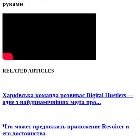
руками
RELATED ARTICLES
Харківська команда розвиває Digital Hustlers —
одне з найдинамічніших медіа про...
Что может предложить приложение Revoicer и
его достоинства