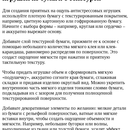
Для создания приятных на ощупь антистрессовых игрушек
используйте плотную бумагу с текстурированным покрытием,
например, цветную картонную или гофрированную бумагу.
Начните с выбора формы – например, круглая или сердечко –
и аккуратно вырежьте основу.
Добавьте слой текстурной бумаги, прижмите ее к основе с
помощью небольшого количества мягкого клея или клея-
карандаша, равномерно распределяя по поверхности. Это
создаст ощущение мягкости при нажатии и приятную
тактильную текстуру.
Чтобы придать игрушке объем и сформировать мягкую
«подушечку», аккуратно согните края бумаги, сглаживая
складки и придавая изделию округлый вид. Можно укрепить
внутреннюю часть мягкого изделия тонкими слоями бумаги,
подкладывая их с зазором для получения полноценной
текстурированной поверхности.
Добавьте декоративные элементы по желанию: мелкие детали
из бумаги с рельефной поверхностью, ватные или мягкие
вставки внутри, чтобы создать ощущение объемности и
мягкости. Например, небольшие бугорки или волны,
выполненные из ткани или толстой бумаги, усилят эффект