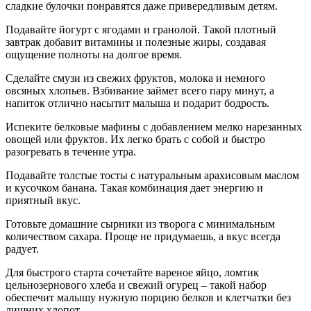
сладкие булочки понравятся даже привередливым детям.
Подавайте йогурт с ягодами и гранолой. Такой плотный
завтрак добавит витамины и полезные жиры, создавая
ощущение полноты на долгое время.
Сделайте смузи из свежих фруктов, молока и немного
овсяных хлопьев. Взбивание займет всего пару минут, а
напиток отлично насытит малыша и подарит бодрость.
Испеките белковые мафины с добавлением мелко нарезанных
овощей или фруктов. Их легко брать с собой и быстро
разогревать в течение утра.
Подавайте толстые тосты с натуральным арахисовым маслом
и кусочком банана. Такая комбинация дает энергию и
приятный вкус.
Готовьте домашние сырники из творога с минимальным
количеством сахара. Проще не придумаешь, а вкус всегда
радует.
Для быстрого старта сочетайте вареное яйцо, ломтик
цельнозернового хлеба и свежий огурец – такой набор
обеспечит малышу нужную порцию белков и клетчатки без
лишних хлопот.