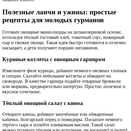
Полезные ланчи и ужины: простые
рецепты для молодых гурманов
Готовьте овощные мини-пиццы на цельнозерновой основе,
используя тёплый тостовый хлеб, томатный соус, нежирный
сыр и свежие овощи. Такая идея быстро готовится и отлично
насыщает, а дети получают порцию витаминов.
Куриные котлеты с овощным гарниром
Измельчите филе курицы, добавьте немного овсяных хлопьев
и специи. Скатайте небольшие котлеты и обжарьте на
сковороде. В качестве гарнира подайте отварные брокколи
или морковь, предварительно натертую. Простое, полезное и
вкусное сочетание.
Тёплый овощной салат с киноа
Отварите киноа, добавьте запечённые или обжаренные
кабачки, болгарский перец и помидоры. Посыпьте немного
тёртого сыра и полейте оливковым маслом. Такой салат
можно подавать тёплым или холодным, он насыщает и радует