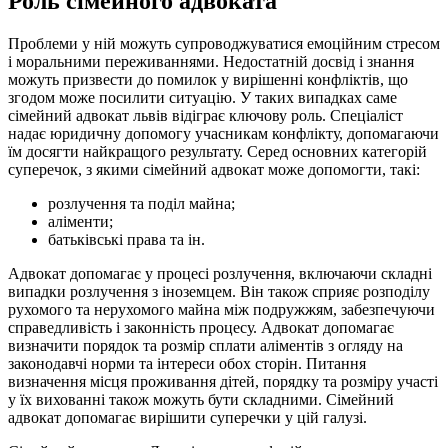
Роль сімейного адвоката
Проблеми у ній можуть супроводжуватися емоційним стресом
і моральними переживаннями. Недостатній досвід і знання
можуть призвести до помилок у вирішенні конфліктів, що
згодом може посилити ситуацію. У таких випадках саме
сімейний адвокат львів відіграє ключову роль. Спеціаліст
надає юридичну допомогу учасникам конфлікту, допомагаючи
їм досягти найкращого результату. Серед основних категорій
суперечок, з якими сімейний адвокат може допомогти, такі:
розлучення та поділ майна;
аліменти;
батьківські права та ін.
Адвокат допомагає у процесі розлучення, включаючи складні
випадки розлучення з іноземцем. Він також сприяє розподілу
рухомого та нерухомого майна між подружжям, забезпечуючи
справедливість і законність процесу. Адвокат допомагає
визначити порядок та розмір сплати аліментів з огляду на
законодавчі норми та інтереси обох сторін. Питання
визначення місця проживання дітей, порядку та розміру участі
у їх вихованні також можуть бути складними. Сімейний
адвокат допомагає вирішити суперечки у цій галузі.