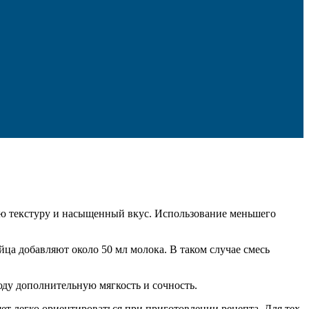
 текстуру и насыщенный вкус. Использование меньшего
йца добавляют около 50 мл молока. В таком случае смесь
юду дополнительную мягкость и сочность.
ет легко ориентироваться при приготовлении рецепта. Для тех,