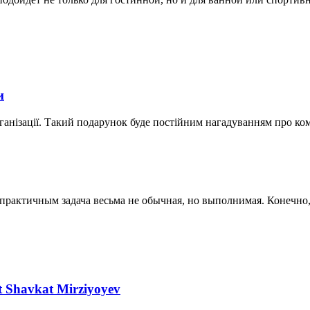
и
ганізації. Такий подарунок буде постійним нагадуванням про ко
актичным задача весьма не обычная, но выполнимая. Конечно, к
nt Shavkat Mirziyoyev