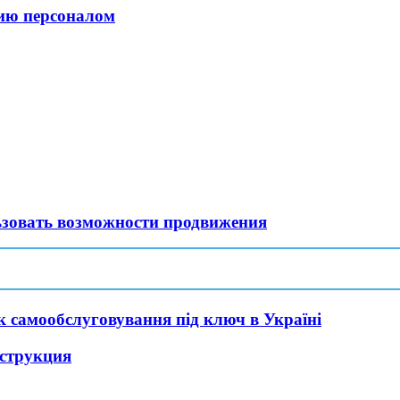
ию персоналом
ьзовать возможности продвижения
ок самообслуговування під ключ в Україні
нструкция