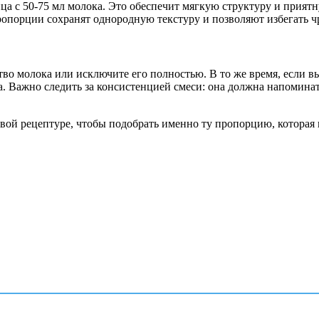
йца с 50-75 мл молока. Это обеспечит мягкую структуру и прият
 пропорции сохранят однородную текстуру и позволяют избегать 
о молока или исключите его полностью. В то же время, если в
ка. Важно следить за консистенцией смеси: она должна напомин
овой рецептуре, чтобы подобрать именно ту пропорцию, которая 