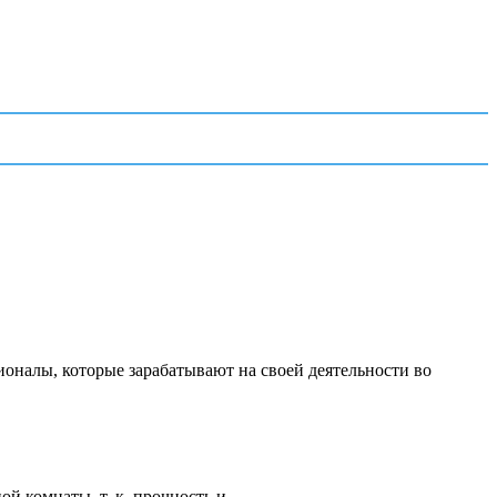
ионалы, которые зарабатывают на своей деятельности во
 комнаты, т. к. прочность и...