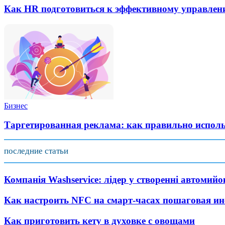
Как HR подготовиться к эффективному управлен
Бизнес
Таргетированная реклама: как правильно испол
последние статьи
Компанія Washservice: лідер у створенні автомий
Как настроить NFC на смарт-часах пошаговая и
Как приготовить кету в духовке с овощами