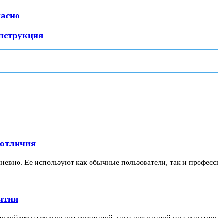
пасно
инструкция
 отличия
невно. Ее используют как обычные пользователи, так и професс
ытия
дойдет не только для гостинной, но и для ванной или спортивной