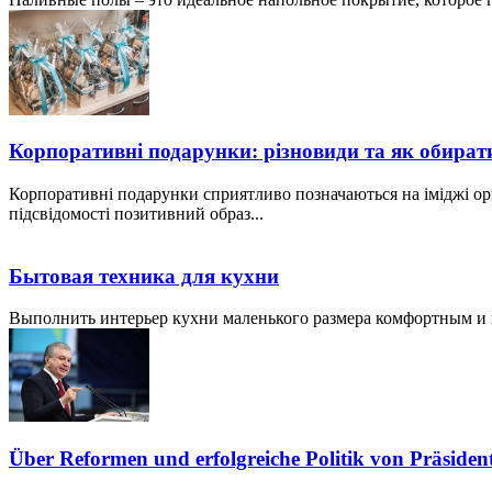
Корпоративні подарунки: різновиди та як обират
Корпоративні подарунки сприятливо позначаються на іміджі ор
підсвідомості позитивний образ...
Бытовая техника для кухни
Выполнить интерьер кухни маленького размера комфортным и пр
Über Reformen und erfolgreiche Politik von Präside