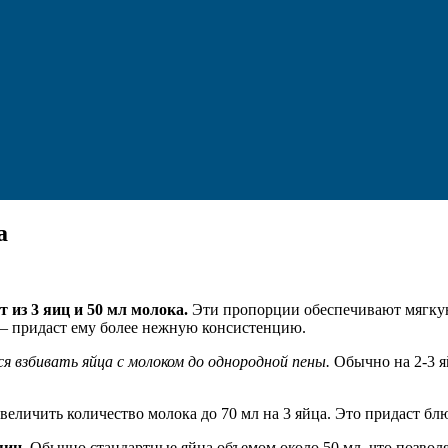
а
 из 3 яиц и 50 мл молока.
Эти пропорции обеспечивают мягкую
 – придаст ему более нежную консистенцию.
я взбивать яйца с молоком до однородной пены.
Обычно на 2-3 я
величить количество молока до 70 мл на 3 яйца. Это придаст бл
яиц.
Обычно стандартные яйца объемом около 50 мл, что позволя