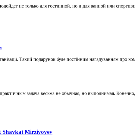
дойдет не только для гостинной, но и для ванной или спортивной
и
ганізації. Такий подарунок буде постійним нагадуванням про ко
актичным задача весьма не обычная, но выполнимая. Конечно, к
nt Shavkat Mirziyoyev