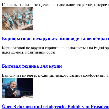
Наливные полы – это идеальное напольное покрытие, которое по
Корпоративні подарунки: різновиди та як обират
Корпоративні подарунки сприятливо позначаються на іміджі ор
підсвідомості позитивний образ...
Бытовая техника для кухни
Выполнить интерьер кухни маленького размера комфортным и пр
Über Reformen und erfolgreiche Politik von Präside