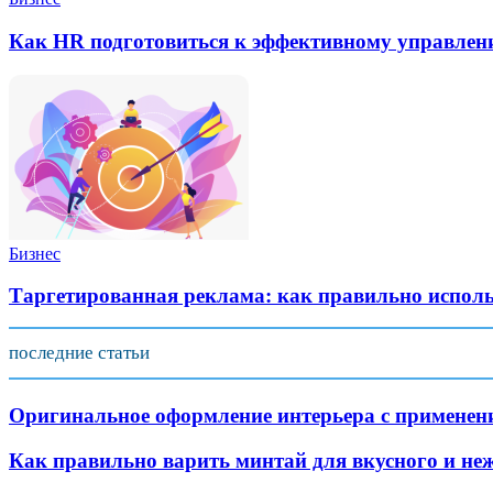
Как HR подготовиться к эффективному управлен
Бизнес
Таргетированная реклама: как правильно испол
последние статьи
Оригинальное оформление интерьера с применени
Как правильно варить минтай для вкусного и не