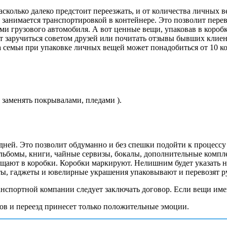
асколько далеко предстоит переезжать, и от количества личных
занимается транспортировкой в контейнере. Это позволит переве
ми грузового автомобиля. А вот ценные вещи, упаковав в коробк
 заручиться советом друзей или почитать отзывы бывших клиен
 семьи при упаковке личных вещей может понадобиться от 10 ко
 заменять покрывалами, пледами ).
ней. Это позволит обдуманно и без спешки подойти к процессу и
льбомы, книги, чайные сервизы, бокалы, дополнительные компл
ают в коробки. Коробки маркируют. Нелишним будет указать на
нты, гаджеты и ювелирные украшения упаковывают и перевозят р
анспортной компании следует заключать договор. Если вещи имею
ов и переезд принесет только положительные эмоции.