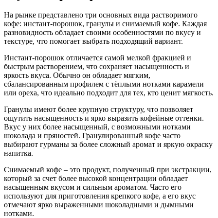
На рынке представлено три основных вида растворимого
кофе: инстант-порошок, гранулы и снимаемый кофе. Каждая
разновидность обладает своими особенностями по вкусу и
текстуре, что помогает выбрать подходящий вариант.
Инстант-порошок отличается самой мелкой фракцией и
быстрым растворением, что сохраняет насыщенность и
яркость вкуса. Обычно он обладает мягким,
сбалансированным профилем с тёплыми нотками карамели
или ореха, что идеально подходит для тех, кто ценит мягкость.
Гранулы имеют более крупную структуру, что позволяет
ощутить насыщенность и ярко выразить кофейные оттенки.
Вкус у них более насыщенный, с возможными нотками
шоколада и пряностей. Гранулированный кофе часто
выбирают гурманы за более сложный аромат и яркую окраску
напитка.
Снимаемый кофе – это продукт, полученный при экстракции,
который за счет более высокой концентрации обладает
насыщенным вкусом и сильным ароматом. Часто его
используют для приготовления крепкого кофе, а его вкус
отмечают ярко выраженными шоколадными и дымными
нотками.