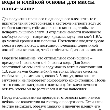
воды и клейкой основы для массы
папье-маше
Для получения прочного и однородного клея начните с
приготовления растворителя: в кастрюле нагрейте воду до
слабого кипения, избегая сильного кипения, чтобы не
испарить лишнюю влагу. В отдельной емкости измельчите
клейкую основу – например, крахмал, муку или клей ПВА, –
до мелкой крошки или порошка. Постепенно вводите сухую
смесь в горячую воду, постоянно помешивая деревянной
ложкой или венчиком, чтобы избежать образования комков.
Обратите внимание, что оптимальное соотношение –
примерно 1 часть клея к 4–5 частям воды. Для более
эластичной массы клей и воду можно взять в соотношении
1:3, если нужен более гибкий материал. Варите смесь на
слабом огне, помешивая, около 3–5 минут, пока она не
загустеет и не приобретет однородную консистенцию. После
этого снимите кастрюлю с плиты и дайте клею немного
остыть, чтобы он не растекался и легко наносился.
Перед использованием проверьте готовность клея, нанеся
небольшое количество на тестовую поверхность. Если клей
быстро высыхает, образуя гладкую и прочную пленку, его