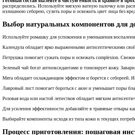
Готовый состав вылейте в чистую емкость и храните в прохл
распределились. Используйте мягкую ватную палочку или распы
излишнюю себорею, сузить поры и освежить цвет лица без вред
Выбор натуральных компонентов для д
Используйте ромашку для успокоения и уменьшения воспалений
Календула обладает ярко выраженными антисептическими свойс
Петрушка помогает сужать поры и освежать complexion. Свежие
Зеленый чай богат антиоксидантами и тонизирует кожу. Завари
Мята обладает охлаждающим эффектом и борется с себореей. И
Лавровый лист помогает бороться с акне и уменьшает поры бла
Розовая вода или настой лепестков обладает мягким антисепти
Для усиления эффективности добавляйте в травяные отвары кап
Выбирайте компоненты исходя из типа кожи и текущих потребн
Процесс приготовления: пошаговая инс