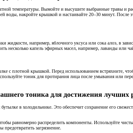
атной температуры. Вымойте и высушите выбранные травы и рас
чей воды, накройте крышкой и настаивайте 20–30 минут. После э
жки жидкости, например, яблочного уксуса или сока алоэ, в зав
ить несколько капель эфирных масел, например, лаванды или ча
ылке с плотной крышкой. Перед использованием встряхните, чт
спользуйте тоник для протирания лица после умывания или пер
ашнего тоника для достижения лучших р
утылке в холодильнике. Это обеспечит сохранение его свежести
чтобы равномерно распределить компоненты. Используйте чисты
бы предотвратить загрязнение.