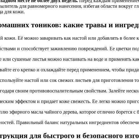
адном месте не более двух недель.
Перед каждым применением
литель для равномерного нанесения, избегая области вокруг гл
а для кожи.
омашних тоников: какие травы и ингред
 кожи. Её можно заваривать как настой или добавлять в более
твами и способствует заживлению повреждений. Ее цветки подх
 или сушеные листья можно настаивать на воде и применять как
вайте его крепко и охлаждайте перед применением, чтобы прида
спользуйте настой или сок свежих листьев для приготовления т
годаря своим противовоспалительным свойствам. Залейте нескол
ческим эффектом и придает коже свежесть. Ее легко можно приго
лю эфирного масла чайного дерева, которое отлично борется с 
остей. Правильный баланс натуральных ингредиентов обеспечит
трукция для быстрого и безопасного изг