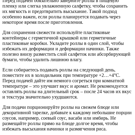
Перед подачей обязательно заверните роллы в пищевую
пленку или слегка увлажненную салфетку, чтобы сохранить
их мягкость и предотвратить высыхание. Такой подход
особенно важен, если роллы планируется подавать через
некоторое время после приготовления.
Для сохранения свежести используйте пластиковые
контейнеры с герметичной крышкой или герметичные
пластиковые коробки. Укладите роллы в один слой, чтобы
избежать их деформации и деформации начинки. Также
полезно внизу разместить слой салфеток или абсорбирующей
бумаги, чтобы удалить лишнюю влагу.
Если собираетесь подавать роллы на следующий день,
поместите их в холодильник при температуре +2…+4°C.
Перед подачей дайте им немного согреться при комнатной
температуре – это улучшит вкус и аромат. Не рекомендуется
оставлять роллы на длительный срок – после 24 часов их вкус
и текстура значительно ухудшаются.
Для подачи порционируйте роллы на свежем блюде или
декоративной тарелке, добавьте к каждому небольшие порции
соусов, например, соевый соус, васаби или имбирь. Не
размещайте роллы прямо на блюде долгое время, чтобы
избежать высыхания начинки и размягчения риса.