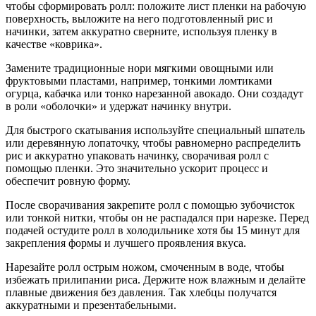
чтобы сформировать ролл: положите лист пленки на рабочую
поверхность, выложите на него подготовленный рис и
начинки, затем аккуратно сверните, используя пленку в
качестве «коврика».
Замените традиционные нори мягкими овощными или
фруктовыми пластами, например, тонкими ломтиками
огурца, кабачка или тонко нарезанной авокадо. Они создадут
в роли «оболочки» и удержат начинку внутри.
Для быстрого скатывания используйте специальный шпатель
или деревянную лопаточку, чтобы равномерно распределить
рис и аккуратно упаковать начинку, сворачивая ролл с
помощью пленки. Это значительно ускорит процесс и
обеспечит ровную форму.
После сворачивания закрепите ролл с помощью зубочисток
или тонкой нитки, чтобы он не распадался при нарезке. Перед
подачей остудите ролл в холодильнике хотя бы 15 минут для
закрепления формы и лучшего проявления вкуса.
Нарезайте ролл острым ножом, смоченным в воде, чтобы
избежать прилипании риса. Держите нож влажным и делайте
плавные движения без давления. Так хлебцы получатся
аккуратными и презентабельными.