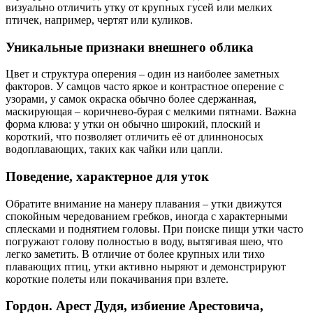
визуально отличить утку от крупных гусей или мелких
птичек, например, чертят или куликов.
Уникальные признаки внешнего облика
Цвет и структура оперения – один из наиболее заметных
факторов. У самцов часто яркое и контрастное оперение с
узорами, у самок окраска обычно более сдержанная,
маскирующая – коричнево-бурая с мелкими пятнами. Важна
форма клюва: у утки он обычно широкий, плоский и
короткий, что позволяет отличить её от длинноносых
водоплавающих, таких как чайки или цапли.
Поведение, характерное для уток
Обратите внимание на манеру плавания – утки движутся
спокойным чередованием гребков, иногда с характерными
сплесками и поднятием головы. При поиске пищи утки часто
погружают голову полностью в воду, вытягивая шею, что
легко заметить. В отличие от более крупных или тихо
плавающих птиц, утки активно ныряют и демонстрируют
короткие полеты или покачивания при взлете.
Гордон. Арест Дудя, избиение Арестовича,