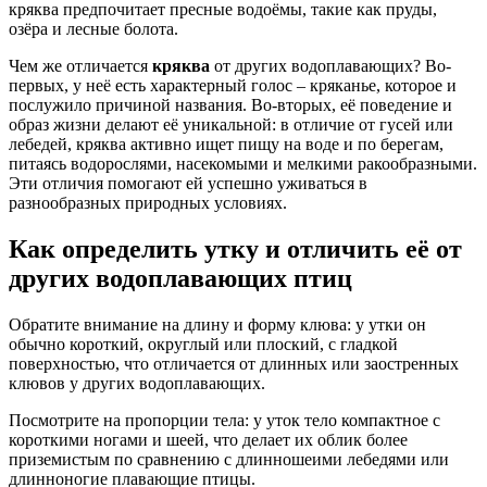
кряква предпочитает пресные водоёмы, такие как пруды,
озёра и лесные болота.
Чем же отличается
кряква
от других водоплавающих? Во-
первых, у неё есть характерный голос – кряканье, которое и
послужило причиной названия. Во-вторых, её поведение и
образ жизни делают её уникальной: в отличие от гусей или
лебедей, кряква активно ищет пищу на воде и по берегам,
питаясь водорослями, насекомыми и мелкими ракообразными.
Эти отличия помогают ей успешно уживаться в
разнообразных природных условиях.
Как определить утку и отличить её от
других водоплавающих птиц
Обратите внимание на длину и форму клюва: у утки он
обычно короткий, округлый или плоский, с гладкой
поверхностью, что отличается от длинных или заостренных
клювов у других водоплавающих.
Посмотрите на пропорции тела: у уток тело компактное с
короткими ногами и шеей, что делает их облик более
приземистым по сравнению с длинношеими лебедями или
длинноногие плавающие птицы.