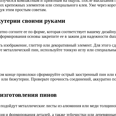
н получился компактным и приятным на ощупь. После высыхания
х крепежных элементов или специального клея. Уже через коро
дуя этим простым советам.
жутерии своими руками
тно согните ее по форме, которая соответствует вашему дизайну
 формирования основы закрепите ее в зажим для надежности dura
 изображение, глиттер или декоративный элемент. Для этого сд
е металлический пин, используйте тонкую иглу или специальный
ом конце проволоки сформируйте острый заостренный пин или к
де или бижутерии. Проверьте прочность соединений, аккуратно п
 изготовления пинов
 подойдут металлические листы из алюминия или меди толщиной
ия и формирования деталей, а также зубочистки или деревянные