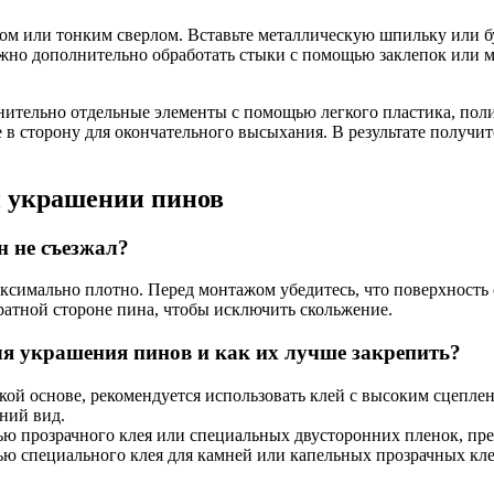
лом или тонким сверлом. Вставьте металлическую шпильку или б
жно дополнительно обработать стыки с помощью заклепок или м
ительно отдельные элементы с помощью легкого пластика, поли
е в сторону для окончательного высыхания. В результате получ
и украшении пинов
н не съезжал?
аксимально плотно. Перед монтажом убедитесь, что поверхност
ратной стороне пина, чтобы исключить скольжение.
я украшения пинов и как их лучше закрепить?
ой основе, рекомендуется использовать клей с высоким сцепле
шний вид.
ью прозрачного клея или специальных двусторонних пленок, пре
ю специального клея для камней или капельных прозрачных кле