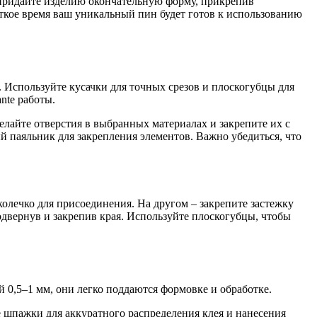
 придайте изделию окончательную форму, прикрепив
ткое время ваш уникальный пин будет готов к использованию
. Используйте кусачки для точных срезов и плоскогубцы для
nte работы.
елайте отверстия в выбранных материалах и закрепите их с
 паяльник для закрепления элементов. Важно убедиться, что
олечко для присоединения. На другом – закрепите застежку
одвернув и закрепив края. Используйте плоскогубцы, чтобы
 0,5–1 мм, они легко поддаются формовке и обработке.
 шпажки для аккуратного распределения клея и нанесения