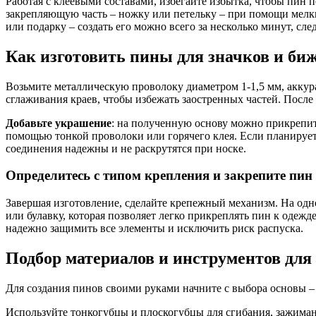
Работая с клеевыми составами, избегайте избытка, чтобы пи
закрепляющую часть – ножку или петельку – при помощи мелки
или подарку – создать его можно всего за несколько минут, сле
Как изготовить пины для значков и би
Возьмите металлическую проволоку диаметром 1-1,5 мм, аккура
сглаживания краев, чтобы избежать заостренных частей. После
Добавьте украшение
: на полученную основу можно прикрепить
помощью тонкой проволоки или горячего клея. Если планирует
соединения надежны и не раскрутятся при носке.
Определитесь с типом крепления и закрепите пин
Завершая изготовление, сделайте крепежный механизм. На одн
или булавку, которая позволяет легко прикреплять пин к одеж
надежно защимить все элементы и исключить риск распуска.
Подбор материалов и инструментов для
Для создания пинов своими руками начните с выбора основы –
Используйте тонкогубцы и плоскогубцы для сгибания, зажиман