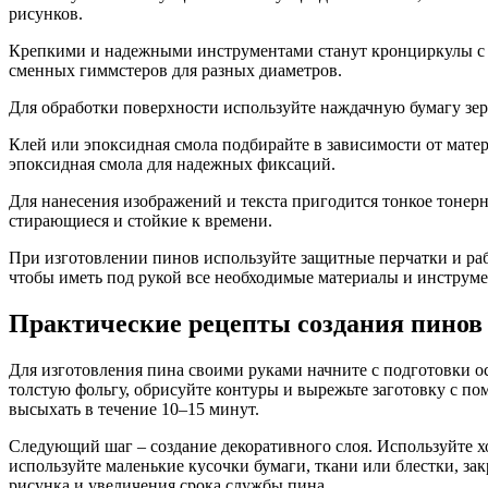
рисунков.
Крепкими и надежными инструментами станут кронциркулы с р
сменных гиммстеров для разных диаметров.
Для обработки поверхности используйте наждачную бумагу зерн
Клей или эпоксидная смола подбирайте в зависимости от мате
эпоксидная смола для надежных фиксаций.
Для нанесения изображений и текста пригодится тонкое тонерн
стирающиеся и стойкие к времени.
При изготовлении пинов используйте защитные перчатки и раб
чтобы иметь под рукой все необходимые материалы и инструмен
Практические рецепты создания пинов
Для изготовления пина своими руками начните с подготовки о
толстую фольгу, обрисуйте контуры и вырежьте заготовку с по
высыхать в течение 10–15 минут.
Следующий шаг – создание декоративного слоя. Используйте 
используйте маленькие кусочки бумаги, ткани или блестки, з
рисунка и увеличения срока службы пина.