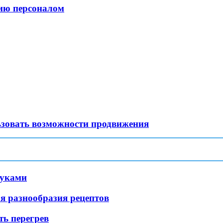
ию персоналом
ьзовать возможности продвижения
руками
я разнообразия рецептов
ть перегрев