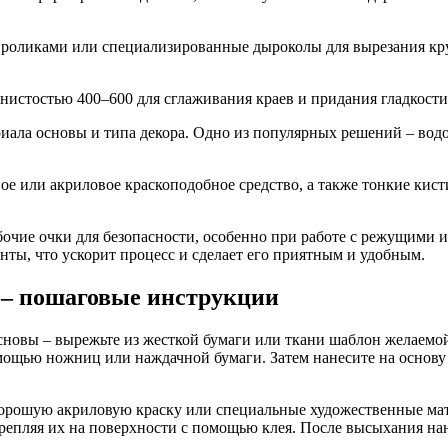
оликами или специализированные дыроколы для вырезания круж
истостью 400–600 для сглаживания краев и придания гладкости 
риала основы и типа декора. Одно из популярных решений – во
ое или акриловое краскоподобное средство, а также тонкие кис
очие очки для безопасности, особенно при работе с режущими и
ты, что ускорит процесс и сделает его приятным и удобным.
 – пошаговые инструкции
сновы – вырежьте из жесткой бумаги или ткани шаблон желаемо
мощью ножниц или наждачной бумаги. Затем нанесите на основу 
хорошую акриловую краску или специальные художественные мат
акрепляя их на поверхности с помощью клея. После высыхания н