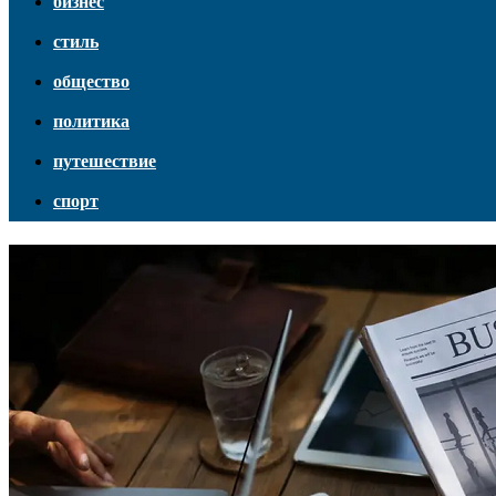
бизнес
стиль
общество
политика
путешествие
спорт