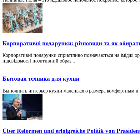
Корпоративні подарунки: різновиди та як обират
Корпоративні подарунки сприятливо позначаються на іміджі ор
підсвідомості позитивний образ...
Бытовая техника для кухни
Выполнить интерьер кухни маленького размера комфортным и пр
Über Reformen und erfolgreiche Politik von Präside