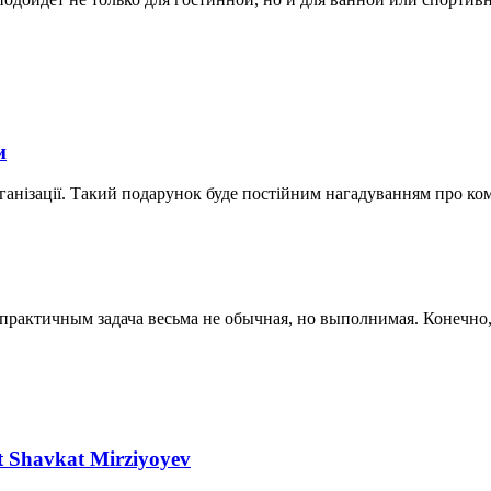
и
ганізації. Такий подарунок буде постійним нагадуванням про ко
актичным задача весьма не обычная, но выполнимая. Конечно, к
nt Shavkat Mirziyoyev