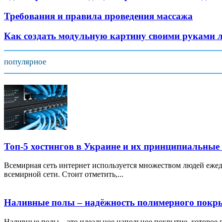
Требования и правила проведения массажа
Как создать модульную картину своими руками л
популярное
Топ-5 хостингов в Украине и их принципиальные
Всемирная сеть интернет используется множеством людей ежед
всемирной сети. Стоит отметить,...
Наливные полы – надёжность полимерного покр
Наливные полы – это идеальное напольное покрытие, которое по