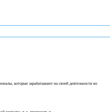
ионалы, которые зарабатывают на своей деятельности во
 комнаты, т. к. прочность и...