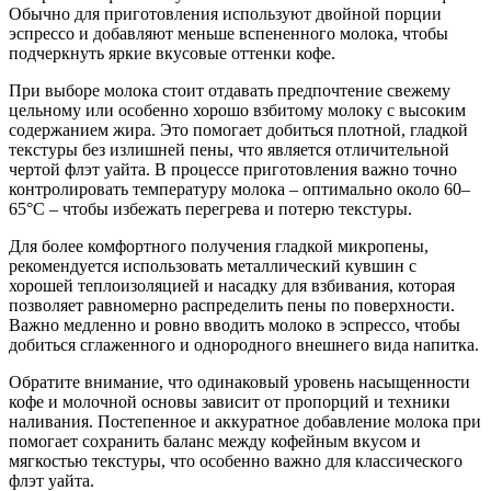
Обычно для приготовления используют двойной порции
эспрессо и добавляют меньше вспененного молока, чтобы
подчеркнуть яркие вкусовые оттенки кофе.
При выборе молока стоит отдавать предпочтение свежему
цельному или особенно хорошо взбитому молоку с высоким
содержанием жира. Это помогает добиться плотной, гладкой
текстуры без излишней пены, что является отличительной
чертой флэт уайта. В процессе приготовления важно точно
контролировать температуру молока – оптимально около 60–
65°C – чтобы избежать перегрева и потерю текстуры.
Для более комфортного получения гладкой микропены,
рекомендуется использовать металлический кувшин с
хорошей теплоизоляцией и насадку для взбивания, которая
позволяет равномерно распределить пены по поверхности.
Важно медленно и ровно вводить молоко в эспрессо, чтобы
добиться сглаженного и однородного внешнего вида напитка.
Обратите внимание, что одинаковый уровень насыщенности
кофе и молочной основы зависит от пропорций и техники
наливания. Постепенное и аккуратное добавление молока при
помогает сохранить баланс между кофейным вкусом и
мягкостью текстуры, что особенно важно для классического
флэт уайта.