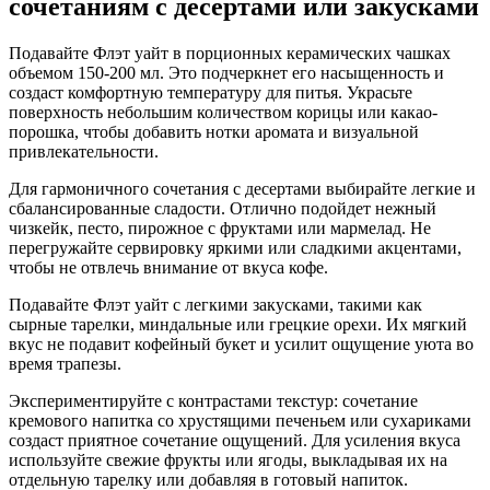
сочетаниям с десертами или закусками
Подавайте Флэт уайт в порционных керамических чашках
объемом 150-200 мл. Это подчеркнет его насыщенность и
создаст комфортную температуру для питья. Украсьте
поверхность небольшим количеством корицы или какао-
порошка, чтобы добавить нотки аромата и визуальной
привлекательности.
Для гармоничного сочетания с десертами выбирайте легкие и
сбалансированные сладости. Отлично подойдет нежный
чизкейк, песто, пирожное с фруктами или мармелад. Не
перегружайте сервировку яркими или сладкими акцентами,
чтобы не отвлечь внимание от вкуса кофе.
Подавайте Флэт уайт с легкими закусками, такими как
сырные тарелки, миндальные или грецкие орехи. Их мягкий
вкус не подавит кофейный букет и усилит ощущение уюта во
время трапезы.
Экспериментируйте с контрастами текстур: сочетание
кремового напитка со хрустящими печеньем или сухариками
создаст приятное сочетание ощущений. Для усиления вкуса
используйте свежие фрукты или ягоды, выкладывая их на
отдельную тарелку или добавляя в готовый напиток.