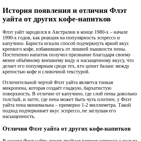
История появления и отличия Флэт
уайта от других кофе-напитков
Флэт уайт зародился в Австралии в конце 1980-х – начале
1990-х годов, как реакция на популярность эспрессо и
капучино. Бариста искали способ подчеркнуть яркий вкус
крепкого кофе, избавившись от лишней пышности пены.
Постепенно напиток получил признание благодаря своему
менее объёмному внешнему виду и насыщенному вкусу, что
делает его популярным среди тех, кто ценит баланс между
крепостью кофе и сливочной текстурой.
Отличительной чертой Флэт уайта является тонкая
микропена, которая создаёт гладкую, бархатистую
поверхность. В отличие от капучино, где слой пены довольно
толстый, и латте, где пена может быть чуть плотнее, у Флэт
уайта пена минимальна – примерно 1-2 миллиметра. Такой
подход подчеркивает вкус эспрессо, не заглушая его
насыщенность.
Отличия Флэт уайта от других кофе-напитков
В основе Флэт уайта лежит двойная порция эспрессо с малым