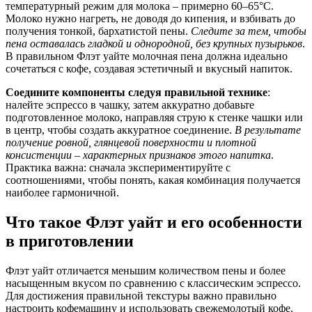
температурный режим для молока – примерно 60–65°C.
Молоко нужно нагреть, не доводя до кипения, и взбивать до
получения тонкой, бархатистой пены.
Следите за тем, чтобы
пена оставалась гладкой и однородной, без крупных пузырьков
.
В правильном Флэт уайте молочная пена должна идеально
сочетаться с кофе, создавая эстетичный и вкусный напиток.
Соедините компоненты следуя правильной технике
:
налейте эспрессо в чашку, затем аккуратно добавьте
подготовленное молоко, направляя струю к стенке чашки или
в центр, чтобы создать аккуратное соединение.
В результате
получение ровной, глянцевой поверхности и плотной
консистенции – характерных признаков этого напитка
.
Практика важна: сначала экспериментируйте с
соотношениями, чтобы понять, какая комбинация получается
наиболее гармоничной.
Что такое Флэт уайт и его особенности
в приготовлении
Флэт уайт отличается меньшим количеством пены и более
насыщенным вкусом по сравнению с классическим эспрессо.
Для достижения правильной текстуры важно правильно
настроить кофемашину и использовать свежемолотый кофе.