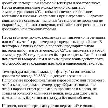
добиться насыщенной кремовой текстуры и богатого вкуса.
Перед использованием молоко нужно охладить до
температуры около 4°C, чтобы обеспечить стабильное
взбивание и избежать сваривания при нагревании. Обратите
внимание на свежесть – используйте молочные продукты не
старше 3-4 дней с даты покупки, избегайте пастеризованных с
добавками или стабилизаторами.
Перед взбитием молоко рекомендуется тщательно перемешать
или взбить, чтобы равномерно распределить жир и белки. В
некоторых случаях полезно провести предварительную
пастеризацию – нагреть молоко до 65°C и удерживать на этой
температуре 30 секунд, а затем быстро охладить. Такой способ
помогает бета-каротинам и белкам лучше взаимодействовать,
что способствует созданию плотной и однородной текстуры.
Температура нагрева важна: для флэт уайта оптимально
довести молоко до 60-65°C, не допуская закипания.
Используйте профессиональный паровой соус или термометр,
чтобы контролировать температуру. Обратите внимание,
чтобы паровая струя равномерно проникала в молоко, не
создавая большого количества пенки, ведь для флэт уайта
важна тонкая, бархатистая текстура без пышной пены.
Наконец, после нагрева аккуратно перемешайте молоко,