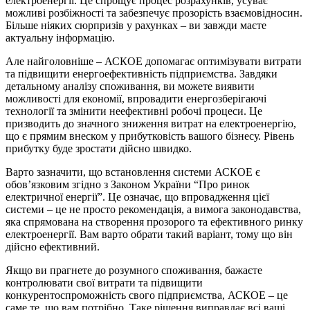
електроенергії. Це спрощує процес розрахунків, усуває
можливі розбіжності та забезпечує прозорість взаємовідносин.
Більше ніяких сюрпризів у рахунках – ви завжди маєте
актуальну інформацію.
Але найголовніше – АСКОЕ допомагає оптимізувати витрати
та підвищити енергоефективність підприємства. Завдяки
детальному аналізу споживання, ви можете виявити
можливості для економії, впровадити енергозберігаючі
технології та змінити неефективні робочі процеси. Це
призводить до значного зниження витрат на електроенергію,
що є прямим внеском у прибутковість вашого бізнесу. Рівень
прибутку буде зростати дійсно швидко.
Варто зазначити, що встановлення системи АСКОЕ є
обов’язковим згідно з Законом України “Про ринок
електричної енергії”. Це означає, що впровадження цієї
системи – це не просто рекомендація, а вимога законодавства,
яка спрямована на створення прозорого та ефективного ринку
електроенергії. Вам варто обрати такий варіант, тому що він
дійсно ефективний.
Якщо ви прагнете до розумного споживання, бажаєте
контролювати свої витрати та підвищити
конкурентоспроможність свого підприємства, АСКОЕ – це
саме те, що вам потрібно. Таке рішення виправдає всі ваші