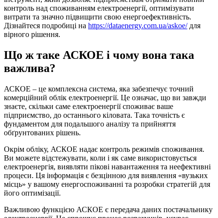
контроль над споживанням електроенергії, оптимізувати
витрати та значно підвищити свою енергоефективність.
Дізнайтеся подробиці на
https://dataenergy.com.ua/askoe/
для
вірного рішення.
Що ж таке АСКОЕ і чому вона така
важлива?
АСКОЕ – це комплексна система, яка забезпечує точний
комерційний облік електроенергії. Це означає, що ви завжди
знаєте, скільки саме електроенергії споживає ваше
підприємство, до останнього кіловата. Така точність є
фундаментом для подальшого аналізу та прийняття
обґрунтованих рішень.
Окрім обліку, АСКОЕ надає контроль режимів споживання.
Ви можете відстежувати, коли і як саме використовується
електроенергія, виявляти пікові навантаження та неефективні
процеси. Ця інформація є безцінною для виявлення «вузьких
місць» у вашому енергоспоживанні та розробки стратегій для
його оптимізації.
Важливою функцією АСКОЕ є передача даних постачальнику