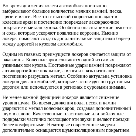
Во время движения колеса автомобиля постоянно
выбрасывают большое количество мелких камней, песка,
грязи и влаги. Все это с высокой скоростью попадает в
колесные арки и постепенно повреждает лакокрасочное
покрытие и металл кузова. Особенно опасны зимние реагенты
и соль, которые ускоряют появление коррозии. Именно
локеры помогают создать дополнительный защитный барьер
между дорогой и кузовом автомобиля.
Одним из главных преимуществ локеров считается защита от
ржавчины. Колесные арки считаются одной из самых
уязвимых зон кузова. Постоянные удары камней повреждают
антикоррозийное покрытие, а влага и грязь начинают
постепенно разрушать металл. Особенно актуальна установка
локеров для автомобилей, которые часто ездят по грунтовым
дорогам или используются в регионах с суровыми зимами.
Не менее важной функцией локеров является снижение
уровня шума. Во время движения вода, песок и камни
ударяются о металл колесных арок, создавая дополнительный
шум в салоне. Качественные пластиковые или войлочные
подкрылки частично поглощают эти звуки и делают поездки
более комфортными. Некоторые современные модели
дополнительно оснащаются шумоизоляционным покрытием.