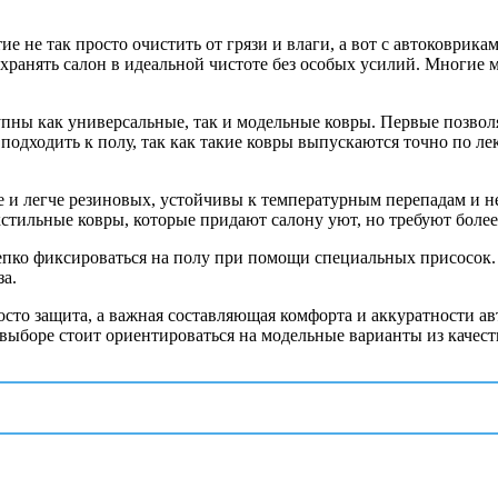
 не так просто очистить от грязи и влаги, а вот с автоковрика
охранять салон в идеальной чистоте без особых усилий. Многие
упны как универсальные, так и модельные ковры. Первые позвол
подходить к полу, так как такие ковры выпускаются точно по л
 и легче резиновых, устойчивы к температурным перепадам и н
стильные ковры, которые придают салону уют, но требуют более 
пко фиксироваться на полу при помощи специальных присосок. 
за.
осто защита, а важная составляющая комфорта и аккуратности а
выборе стоит ориентироваться на модельные варианты из качес