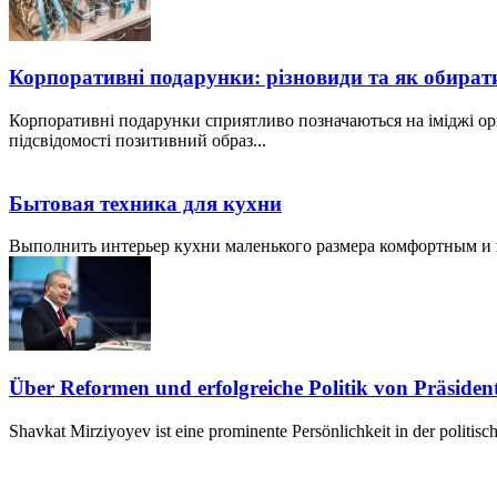
Корпоративні подарунки: різновиди та як обират
Корпоративні подарунки сприятливо позначаються на іміджі ор
підсвідомості позитивний образ...
Бытовая техника для кухни
Выполнить интерьер кухни маленького размера комфортным и пр
Über Reformen und erfolgreiche Politik von Präside
Shavkat Mirziyoyev ist eine prominente Persönlichkeit in der politis