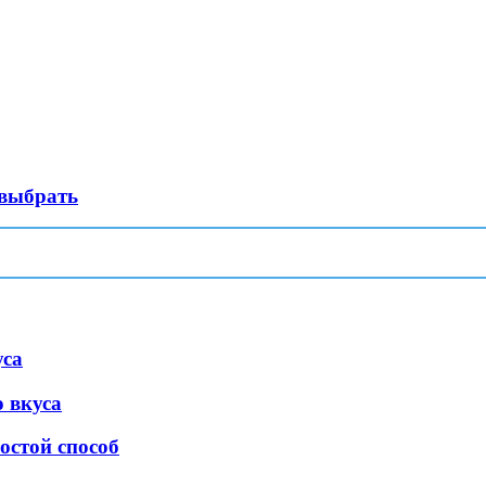
 выбрать
уса
 вкуса
остой способ