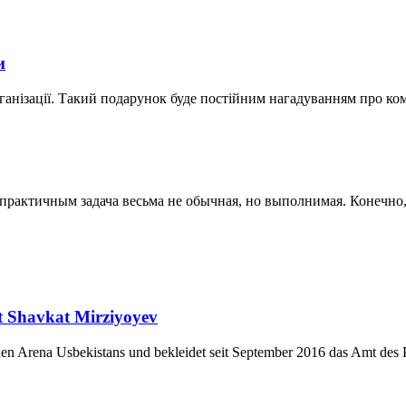
и
ганізації. Такий подарунок буде постійним нагадуванням про ко
актичным задача весьма не обычная, но выполнимая. Конечно, к
nt Shavkat Mirziyoyev
chen Arena Usbekistans und bekleidet seit September 2016 das Amt des P