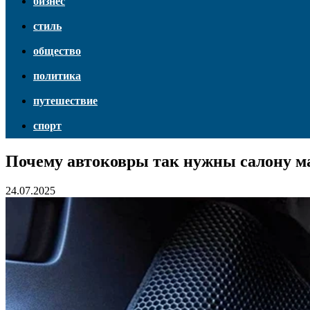
бизнес
стиль
общество
политика
путешествие
спорт
Почему автоковры так нужны салону 
24.07.2025