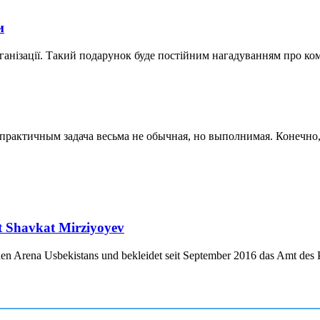
и
ганізації. Такий подарунок буде постійним нагадуванням про ко
актичным задача весьма не обычная, но выполнимая. Конечно, к
nt Shavkat Mirziyoyev
chen Arena Usbekistans und bekleidet seit September 2016 das Amt des P