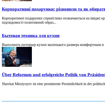
Корпоративні подарунки: різновиди та як обират
Корпоративні подарунки сприятливо позначаються на іміджі ор
підсвідомості позитивний образ...
Бытовая техника для кухни
Выполнить интерьер кухни маленького размера комфортным и пр
Über Reformen und erfolgreiche Politik von Präside
Shavkat Mirziyoyev ist eine prominente Persönlichkeit in der politis