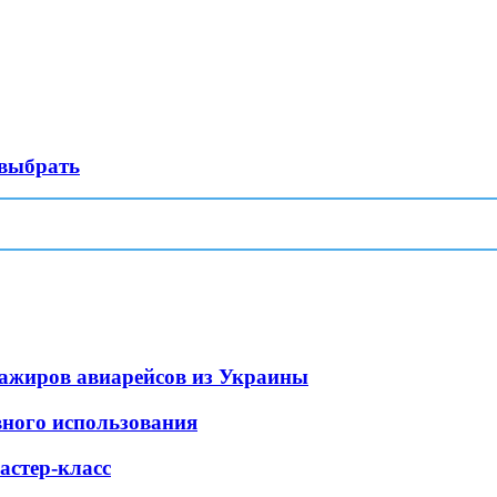
 выбрать
ажиров авиарейсов из Украины
вного использования
стер-класс