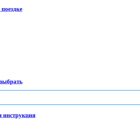
 поездке
 выбрать
я инструкция