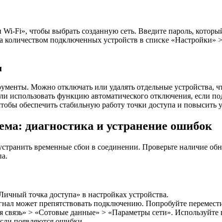
Wi-Fi», чтобы выбрать созданную сеть. Введите пароль, который
за количеством подключенных устройств в списке «Настройки» >
и
ументы. Можно отключать или удалять отдельные устройства, ч
или использовать функцию автоматического отключения, если п
чтобы обеспечить стабильную работу точки доступа и повысить 
ема: диагностика и устранение ошибок
т устранить временные сбои в соединении. Проверьте наличие об
па.
Личный точка доступа» в настройках устройства.
игнал может препятствовать подключению. Попробуйте перемести
я связь» > «Сотовые данные» > «Параметры сети». Используйте 
если появляются ошибки.