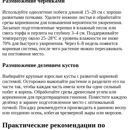
Размножение черенками
Используйте однолетние побеги длиной 15–20 см с хорошо
развитыми почками. Удалите нижние листья и обработайте
срезы корневином для повышения вероятности укоренения.
Засыпьте подготовленные черенки в влажный песок или
смесь торфа и перлита на глубину 3–4 см. Поддерживайте
температуру около 25–28°C и уровень влажности не ниже
70% для быстрого укоренения. Через 6–8 недель появится
корневая система, после чего растение можно пересаживать
на постоянное место.
Размножение делением кустов
Выбирайте крупные взрослые кусты с развитой корневой
системой. Осторожно выкопайте растение и разделите его на
части так, чтобы каждая часть имела хотя бы один сильный
побег и корень. Обработайте срезы древесным углем или
корневином для предотвращения гниения. Поместите каждую
делёнку в заранее подготовленное место с оптимальной
почвой. Посадку рекомендуется производить в раннюю весну
или позднюю осень, избегая чрезмерной жары или морозов.
Практические рекомендации по