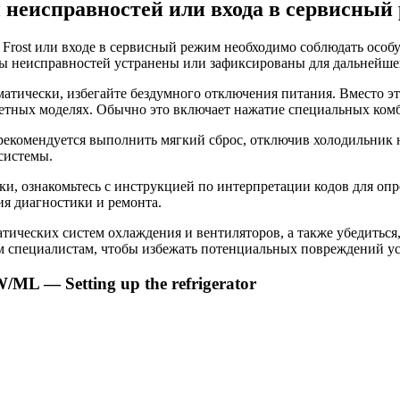
 неисправностей или входа в сервисный
rost или входе в сервисный режим необходимо соблюдать особую
ы неисправностей устранены или зафиксированы для дальнейшег
тически, избегайте бездумного отключения питания. Вместо это
кретных моделях. Обычно это включает нажатие специальных ко
рекомендуется выполнить мягкий сброс, отключив холодильник н
системы.
ки, ознакомьтесь с инструкцией по интерпретации кодов для оп
ия диагностики и ремонта.
тических систем охлаждения и вентиляторов, а также убедиться
 специалистам, чтобы избежать потенциальных повреждений ус
 — Setting up the refrigerator