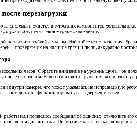
ции производителя, чтобы обеспечить оптимальную работу холо
 после перезагрузки
оты системы и очистку внутренних компонентов холодильника. В
 воздуха и обеспечит равномерное охлаждение.
й тканью или губкой с мылом. Избегайте использования абрази
рей – проверьте их на наличие грязи и пыли, аккуратно протри
сора
нескольких часов. Обратите внимание на уровень шума – он долж
азу после включения. Если возникают нарушения, выключите уст
еди внутри камеры, что может указывать на неправильную рабо
ры – они должны функционировать без задержек и сбоев.
й работы или появились сообщения об ошибках, отключите его о
ля проведения диагностики. Периодическая очистка фильтров и