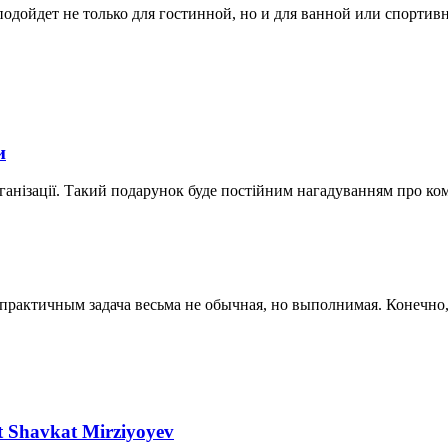
дойдет не только для гостинной, но и для ванной или спортивной
и
ганізації. Такий подарунок буде постійним нагадуванням про ко
актичным задача весьма не обычная, но выполнимая. Конечно, к
nt Shavkat Mirziyoyev