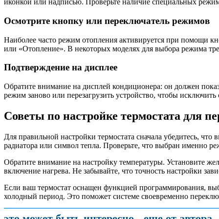
иконкой или надписью. Проверьте наличие специальных режимо
Осмотрите кнопку или переключатель режимов
Наиболее часто режим отопления активируется при помощи кно
или «Отопление». В некоторых моделях для выбора режима тре
Подтверждение на дисплее
Обратите внимание на дисплей кондиционера: он должен пока
режим заново или перезагрузить устройство, чтобы исключить
Советы по настройке термостата для п
Для правильной настройки термостата сначала убедитесь, что
радиатора или символ тепла. Проверьте, что выбран именно р
Обратите внимание на настройку температуры. Установите жел
включение нагрева. Не забывайте, что точность настройки зав
Если ваш термостат оснащен функцией программирования, выб
холодный период. Это поможет системе своевременно переключ
это может быть интересно
еще от автора