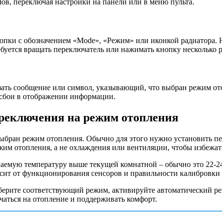
в, переключая настройки на панели или в меню пульта.
пки с обозначением «Mode», «Режим» или иконкой радиатора. Н
буется вращать переключатель или нажимать кнопку несколько р
зать сообщение или символ, указывающий, что выбран режим ото
 сбои в отображении информации.
ереключения на режим отопления
 выбран режим отопления. Обычно для этого нужно установить 
ежим отопления, а не охлаждения или вентиляции, чтобы избежа
аемую температуру выше текущей комнатной – обычно это 22-24°
исит от функционирования сенсоров и правильности калибровки 
ерите соответствующий режим, активируйте автоматический ре
аться на отопление и поддерживать комфорт.