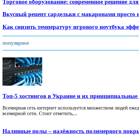
Торговое оборудование: современное решение для
Вкусный рецепт сардельки с макаронами просто 
Как снизить температуру игрового ноутбука эфф
популярное
Топ-5 хостингов в Украине и их принципиальные
Всемирная сеть интернет используется множеством людей ежед
всемирной сети. Стоит отметить,...
Наливные полы – надёжность полимерного покр