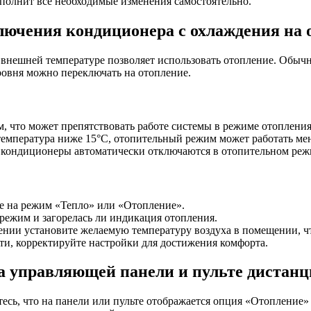
ыполнит все необходимые изменения самостоятельно.
ючения кондиционера с охлаждения на 
 внешней температуре позволяет использовать отопление. Обыч
ровня можно переключать на отопление.
м, что может препятствовать работе системы в режиме отопления
емпература ниже 15°C, отопительный режим может работать ме
 кондиционеры автоматически отключаются в отопительном реж
ре на режим «Тепло» или «Отопление».
режим и загорелась ли индикация отопления.
ении установите желаемую температуру воздуха в помещении, ч
ти, корректируйте настройки для достижения комфорта.
а управляющей панели и пульте дистанц
сь, что на панели или пульте отображается опция «Отопление»