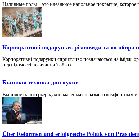
Наливные полы – это идеальное напольное покрытие, которое по
Корпоративні подарунки: різновиди та як обират
Корпоративні подарунки сприятливо позначаються на іміджі ор
підсвідомості позитивний образ...
Бытовая техника для кухни
Выполнить интерьер кухни маленького размера комфортным и пр
Über Reformen und erfolgreiche Politik von Präside