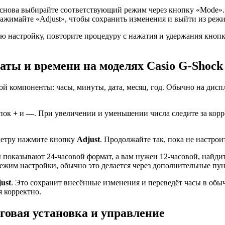
 снова выбирайте соответствующий режим через кнопку «Mode».
ажимайте «Adjust», чтобы сохранить изменения и выйти из реж
ю настройку, повторите процедуру с нажатия и удержания кнопк
ты и времени на моделях Casio G-Shock
й компоненты: часы, минуты, дата, месяц, год. Обычно на дисп
опок
+
и
—
. При увеличении и уменьшении числа следите за корр
метру нажмите кнопку
Adjust
. Продолжайте так, пока не настрои
 показывают 24-часовой формат, а вам нужен 12-часовой, найди
режим настройки, обычно это делается через дополнительные пу
ust
. Это сохранит внесённые изменения и переведёт часы в об
я корректно.
говая установка и управление