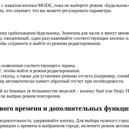
те с нажатия кнопки MODE, пока не выберете режим «Будильник
, что означает, что вы можете регулировать параметры.
мени срабатывания будильника. Значения для часов и минут меня
, ежедневный, один раз) нажимайте соответствующие кнопки ил
бы сохранить и выйти из режима редактирования.
 появления соответствующего экрана.
, чтобы войти в режим редактирования.
 секунд, а также для установки режима отсчета (например, coun
р автоматически начнет обратный отсчет при необходимости.
 из боковых (в большинстве моделей – кнопку Start или Stop). 
если выбран режим повторения.
вого времени и дополнительных функци
едовательность: удерживайте кнопку. Для выбора нужного горо
рмацию о времени в выбранном городе, включите режим автома