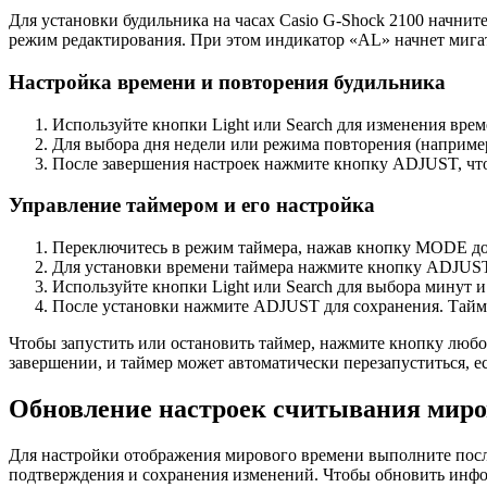
Для установки будильника на часах Casio G-Shock 2100 начни
режим редактирования. При этом индикатор «AL» начнет мигать
Настройка времени и повторения будильника
Используйте кнопки Light или Search для изменения вре
Для выбора дня недели или режима повторения (например
После завершения настроек нажмите кнопку ADJUST, что
Управление таймером и его настройка
Переключитесь в режим таймера, нажав кнопку MODE до
Для установки времени таймера нажмите кнопку ADJUST
Используйте кнопки Light или Search для выбора минут и
После установки нажмите ADJUST для сохранения. Тайме
Чтобы запустить или остановить таймер, нажмите кнопку любой
завершении, и таймер может автоматически перезапуститься, 
Обновление настроек считывания миро
Для настройки отображения мирового времени выполните посл
подтверждения и сохранения изменений. Чтобы обновить инфо